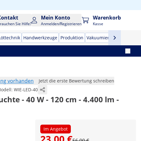
Kontakt
Mein Konto
Warenkorb
rauchen Sie Hilfe?
Anmelden/Registrieren
Kasse
Löttechnik
Handwerkzeuge
Produktion
Vakuumierer
Frequenzu
ung vorhanden
Jetzt die erste Bewertung schreiben
odell:
WIE-LED-40
hte - 40 W - 120 cm - 4.400 lm -
Im Angebot
23,00 €
56,00 €