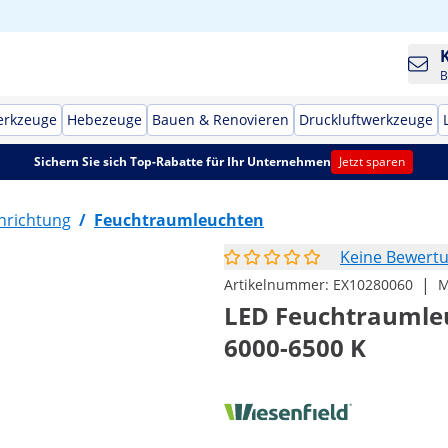
B
erkzeuge
Hebezeuge
Bauen & Renovieren
Druckluftwerkzeuge
Sichern Sie sich Top-Rabatte für Ihr Unternehmen
Jetzt sparen
nrichtung
/
Feuchtraumleuchten
Keine Bewert
|
Artikelnummer:
EX10280060
M
LED Feuchtraumleuc
6000-6500 K