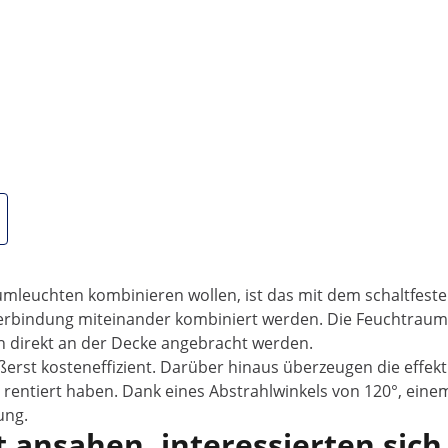
n LED Feuchtraumleuchten von Wiesenfield
r z.B. Kühe, Hühner als auch Schweine beleuchten? Dann nut
 LED Deckenleuchte mit einer Länge von 120 cm ist robust, 
 Garagen und Kellerräume bestens geeignet. Und als Stallbe
LED-Technologie
n Aluminiumgehäuse ausgestattet, das optimal den Anforde
wendet werden kann. Dank der Schutzklasse IP65 ist die LED
leuchten kombinieren wollen, ist das mit dem schaltfesten
rbindung miteinander kombiniert werden. Die Feuchtraumleu
h direkt an der Decke angebracht werden.
ußerst kosteneffizient. Darüber hinaus überzeugen die effe
l rentiert haben. Dank eines Abstrahlwinkels von 120°, ein
ung.
 ansahen, interessierten sich