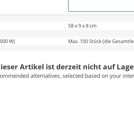
58 x 9 x 8 cm
.000 W)
Max. 100 Stück (die Gesamtle
50000 h
ieser Artikel ist derzeit nicht auf Lage
94V2
ommended alternatives, selected based on your inter
A+
Weitere Merkmale vergleichen