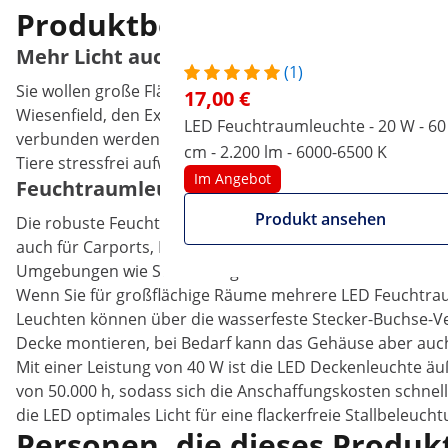
Produktbeschreibung
Mehr Licht auch für große Flächen mit de
(1)
Sie wollen große Flächen wie Lagerhallen oder Ställe fü
17,00 €
Wiesenfield, den Experten für Landwirtschaftsbedarf! Die
LED Feuchtraumleuchte - 20 W - 60
verbunden werden. Dadurch ist sie auch für Werkstätten,
cm - 2.200 lm - 6000-6500 K
Tiere stressfrei aufwachsen lässt.
Im Angebot
Feuchtraumleuchte mit kosteneffizienter 
Produkt ansehen
Die robuste Feuchtraumleuchte ist mit einem langlebige
auch für Carports, Kellerräume oder Geräteschuppen ver
Umgebungen wie Ställen eingesetzt werden kann.
Wenn Sie für großflächige Räume mehrere LED Feuchtraum
Leuchten können über die wasserfeste Stecker-Buchse-Ve
Decke montieren, bei Bedarf kann das Gehäuse aber auc
Mit einer Leistung von 40 W ist die LED Deckenleuchte ä
von 50.000 h, sodass sich die Anschaffungskosten schnel
die LED optimales Licht für eine flackerfreie Stallbeleucht
Personen, die dieses Produkt