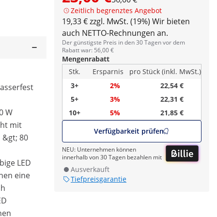
Zeitlich begrenztes Angebot
19,33 € zzgl. MwSt. (19%)
Wir bieten
auch NETTO-Rechnungen an.
Der günstigste Preis in den 30 Tagen vor dem
Rabatt war: 56,00 €
Mengenrabatt
Stk.
Ersparnis
pro Stück (inkl. MwSt.)
3+
2%
22,54 €
asserfest
5+
3%
22,31 €
40 W
10+
5%
21,85 €
ht mit
Verfügbarkeit prüfen
 &gt; 80
NEU: Unternehmen können
innerhalb von 30 Tagen bezahlen mit
ebige LED
Ausverkauft
hen eine
Tiefpreisgarantie
 h
ED
nen