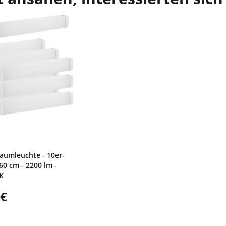
aumleuchte - 10er-
 60 cm - 2200 lm -
 K
 €