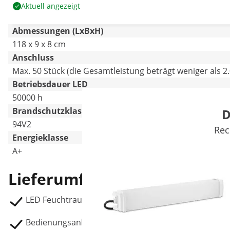
Aktuell angezeigt
Abmessungen (LxBxH)
118 x 9 x 8 cm
Anschluss
Max. 50 Stück (die Gesamtleistung beträgt weniger als 2
Betriebsdauer LED
50000 h
Brandschutzklasse
D
94V2
Rec
Energieklasse
A+
Lieferumfang
LED Feuchtraumleuchte WIE-LED-40
Bedienungsanleitung