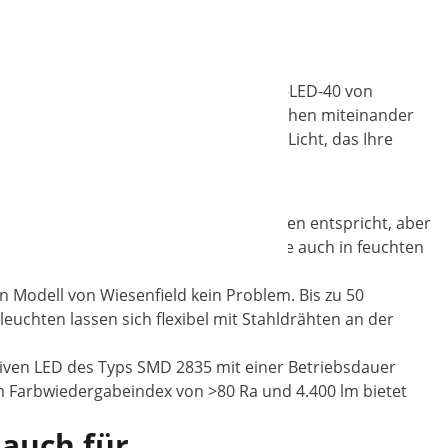
zen Sie die LED Feuchtraumleuchte WIE-LED-40 von
kosteneffizient und kann für große Flächen miteinander
leuchtung bietet sie ein angenehmes Licht, das Ihre
rungen für raue Umgebungen wie Hallen entspricht, aber
 Deckenleuchte wasserfest, sodass sie auch in feuchten
 Modell von Wiesenfield kein Problem. Bis zu 50
chten lassen sich flexibel mit Stahldrähten an der
ktiven LED des Typs SMD 2835 mit einer Betriebsdauer
em Farbwiedergabeindex von >80 Ra und 4.400 lm bietet
 auch für