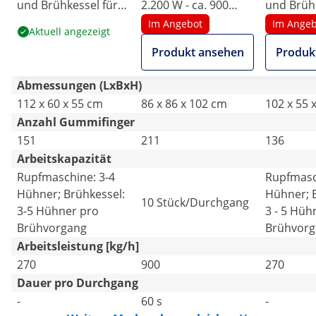
und Brühkessel für
2.200 W - ca. 900
und Brühk
Geflügel - Trommel
kg/h
Geflügel 
Im Angebot
Im Angeb
Aktuell angezeigt
55 cm - 3 - 4 Hühner
50 cm - 2
Produkt ansehen
Produk
pro min
pro min
Abmessungen (LxBxH)
112 x 60 x 55 cm
86 x 86 x 102 cm
102 x 55 
Anzahl Gummifinger
151
211
136
Arbeitskapazität
Rupfmaschine: 3-4
Rupfmasch
Hühner; Brühkessel:
Hühner; 
10 Stück/Durchgang
3-5 Hühner pro
3 - 5 Hüh
Brühvorgang
Brühvorg
Arbeitsleistung [kg/h]
270
900
270
Dauer pro Durchgang
-
60 s
-