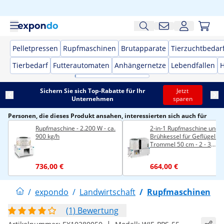
Pelletpressen
Rupfmaschinen
Brutapparate
Tierzuchtbedar
Tierbedarf
Futterautomaten
Anhängernetze
Lebendfallen
H
Sichern Sie sich Top-Rabatte für Ihr
Jetzt
Unternehmen
sparen
Personen, die dieses Produkt ansahen, interessierten sich auch für
Rupfmaschine - 2.200 W - ca.
2-in-1 Rupfmaschine und
900 kg/h
Brühkessel für Geflügel -
Trommel 50 cm - 2 - 3
Hühner pro min
736,00 €
664,00 €
/
expondo
/
Landwirtschaft
/
Rupfmaschinen
(1) Bewertung