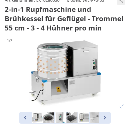
|
Artikelnummer:
EX10280050
Modell:
WIE-PPS-55
2-in-1 Rupfmaschine und
Brühkessel für Geflügel - Trommel
55 cm - 3 - 4 Hühner pro min
1/7