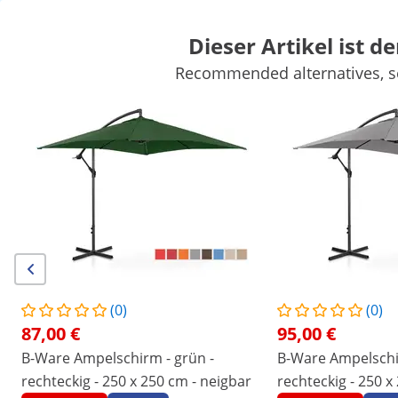
Dieser Artikel ist de
Recommended alternatives, se
Gartenbedarf
Gartengeräte
Poolbedarf
Gartendeko
Gartenbauten
Gartenmöbel
Luftbehandlung
Sichern Sie sich Top-Rabatte für Ihr
Jetzt
Unternehmen
sparen
/
expondo
/
Haus & Garten
/
Gartenmöbel
/
Son
Keine Bewertung
Jetzt die erste
Bewertung schreiben
vorhanden
Artikelnummer:
Modell:
|
EX10250071
UNI_UMBRELLA_SQ250GR
(0)
(0)
Ampelschirm - grün - rechteckig -
87,00 €
95,00 €
250 x 250 cm - neigbar
B-Ware Ampelschirm - grün -
B-Ware Ampelschi
rechteckig - 250 x 250 cm - neigbar
rechteckig - 250 x
1/12