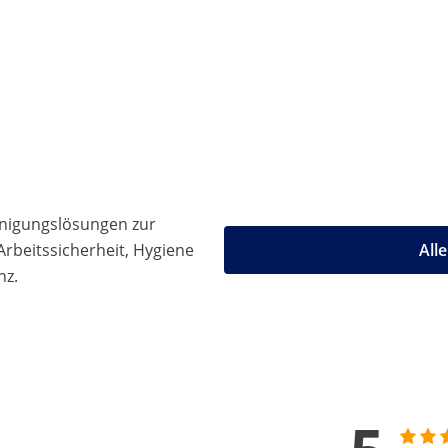
einigungslösungen zur
rbeitssicherheit, Hygiene
All
nz.