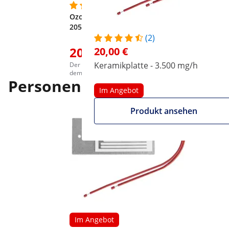
(30)
Ozongenerator - 20.000 mg/h -
205 Watt - digital
(2)
203,00 €
20,00 €
209,00 €
Keramikplatte - 3.500 mg/h
Der günstigste Preis in den 30 Tagen vor
dem Rabatt war: 209,00 €
Personen, die dieses Produkt
Im Angebot
Produkt ansehen
Im Angebot