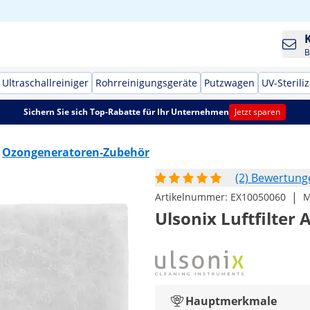
B
Ultraschallreiniger
Rohrreinigungsgeräte
Putzwagen
UV-Sterili
Sichern Sie sich Top-Rabatte für Ihr Unternehmen
Jetzt sparen
Ozongeneratoren-Zubehör
(2) Bewertung
|
Artikelnummer:
EX10050060
M
Ulsonix Luftfilter 
Hauptmerkmale