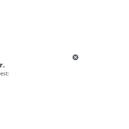
r.
est: