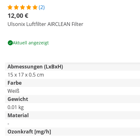
(2)
12,00 €
Ulsonix Luftfilter AIRCLEAN Filter
Aktuell angezeigt
Abmessungen (LxBxH)
15 x 17 x 0.5 cm
Farbe
Weiß
Gewicht
0.01 kg
Material
-
Ozonkraft [mg/h]
-