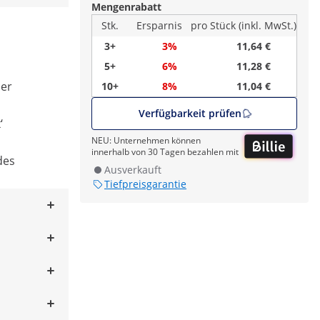
Mengenrabatt
Stk.
Ersparnis
pro Stück (inkl. MwSt.)
3+
3%
11,64 €
5+
6%
11,28 €
der
10+
8%
11,04 €
Verfügbarkeit prüfen
‘
NEU: Unternehmen können
innerhalb von 30 Tagen bezahlen mit
des
Ausverkauft
Tiefpreisgarantie