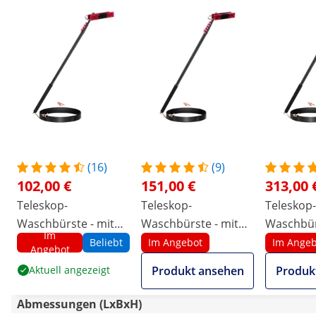
(16)
(9)
102,00 €
151,00 €
313,00 
Teleskop-
Teleskop-
Teleskop-
Waschbürste - mit
Waschbürste - mit
Waschbür
Im
Wasseranschluss -
Wasseranschluss -
Wasseran
Beliebt
Im Angebot
Im Angeb
Angebot
für Solarmodule und
für Solarmodule und
für Sola
Aktuell angezeigt
Produkt ansehen
Produk
Fenster - 1750 - 7200
Fenster - 1820 - 8900
Fenster -
mm
mm
mm
Abmessungen (LxBxH)