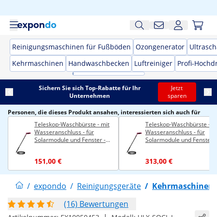
Reinigungsmaschinen für Fußböden
Ozongenerator
Ultrasch
Kehrmaschinen
Handwaschbecken
Luftreiniger
Profi-Hochd
Sichern Sie sich Top-Rabatte für Ihr
Jetzt
Unternehmen
sparen
Personen, die dieses Produkt ansahen, interessierten sich auch für
Teleskop-Waschbürste - mit
Teleskop-Waschbürste - m
Wasseranschluss - für
Wasseranschluss - für
Solarmodule und Fenster -
Solarmodule und Fenster -
1820 - 8900 mm
1800 - 9050 mm
151,00 €
313,00 €
/
expondo
/
Reinigungsgeräte
/
Kehrmaschinen
(16) Bewertungen