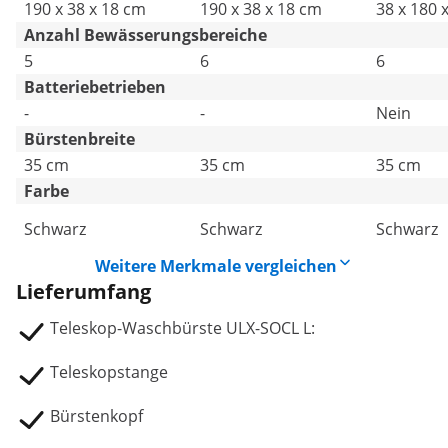
190 x 38 x 18 cm
190 x 38 x 18 cm
38 x 180 
Anzahl Bewässerungsbereiche
5
6
6
Batteriebetrieben
-
-
Nein
Bürstenbreite
35 cm
35 cm
35 cm
Farbe
Schwarz
Schwarz
Schwarz
Weitere Merkmale vergleichen
Lieferumfang
Teleskop-Waschbürste ULX-SOCL L:
Teleskopstange
Bürstenkopf