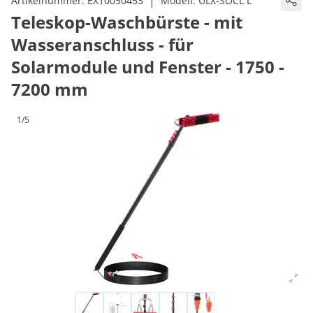
|
Artikelnummer:
EX10050453
Modell:
ULX-SOCL L
Teleskop-Waschbürste - mit
Wasseranschluss - für
Solarmodule und Fenster - 1750 -
7200 mm
1/5