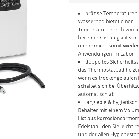
präzise Temperaturen 
Wasserbad bietet einen
Temperaturbereich von 5 
bei einer Genauigkeit von 
und erreicht somit wiede
Anwendungen im Labor
doppeltes Sicherheits
das Thermostatbad heizt n
wenn es trockengelaufen i
schaltet sich bei Überhit
automatisch ab
langlebig & hygienisch 
Behälter mit einem Volu
l ist aus korrosionsarme
Edelstahl, den Sie leicht r
und der allen Hygienesta