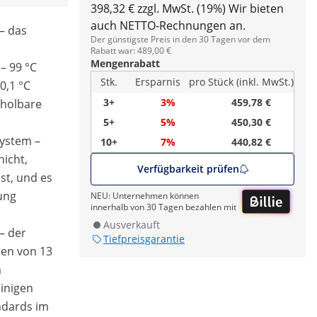
398,32 € zzgl. MwSt. (19%)
Wir bieten
auch NETTO-Rechnungen an.
– das
Der günstigste Preis in den 30 Tagen vor dem
Rabatt war: 489,00 €
Mengenrabatt
– 99 °C
Stk.
Ersparnis
pro Stück (inkl. MwSt.)
0,1 °C
3+
3%
459,78 €
rholbare
5+
5%
450,30 €
system –
10+
7%
440,82 €
icht,
Verfügbarkeit prüfen
st, und es
zung
NEU: Unternehmen können
innerhalb von 30 Tagen bezahlen mit
Ausverkauft
– der
Tiefpreisgarantie
men von 13
m
einigen
ndards im