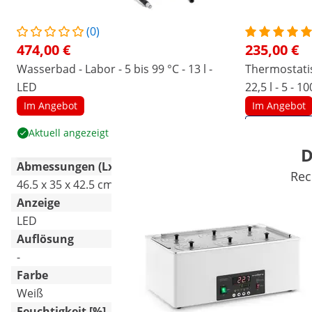
(0)
474,00 €
235,00 €
Wasserbad - Labor - 5 bis 99 °C - 13 l -
Thermostatis
LED
Im Angebot
Im Angebot
Aktuell angezeigt
D
Abmessungen (LxBxH)
Rec
46.5 x 35 x 42.5 cm
53.5 x 32 x 
Anzeige
LED
LED
Auflösung
-
-
Farbe
Weiß
-
Feuchtigkeit [%]