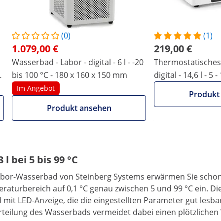
-
Weitere Merkmale vergleichen
(0)
(1)
1.079,00 €
219,00 €
Wasserbad - Labor - digital - 6 l - -20
Thermostatisches
bis 100 °C - 180 x 160 x 150 mm
digital - 14,6 l - 5 
x 150 mm
Im Angebot
Produkt
Produkt ansehen
l bei 5 bis 99 °C
Labor-Wasserbad von Steinberg Systems erwärmen Sie schone
aturbereich auf 0,1 °C genau zwischen 5 und 99 °C ein. Die
 mit LED-Anzeige, die die eingestellten Parameter gut les
rteilung des Wasserbads vermeidet dabei einen plötzlichen 