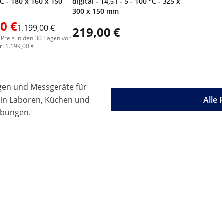
°C - 180 x 160 x 150
digital - 14,6 l - 5 - 100 °C - 325 x
300 x 150 mm
0 €
1.199,00 €
219,00 €
 Preis in den 30 Tagen vor
: 1.199,00 €
gen und Messgeräte für
 in Laboren, Küchen und
Alle
ebungen.
n