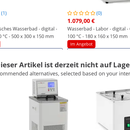
(1)
(0)
1.079,00 €
ches Wasserbad - digital -
Wasserbad - Labor - digital - 6
22,5 l - 5 - 100 °C - 500 x 300 x 150 mm
100 °C - 180 x 160 x 150 mm
Im Angebot
Produkt ansehen
Produkt ansehe
ieser Artikel ist derzeit nicht auf Lage
ommended alternatives, selected based on your inter
23 cm
37.5 x 32 x 66.5 cm
-
0,01 °C
Weiß