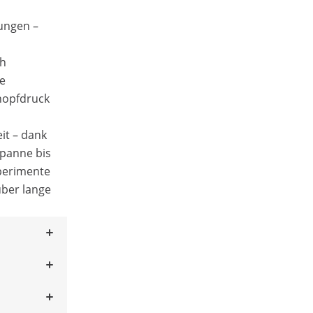
ungen –
ch
e
Knopfdruck
eit – dank
spanne bis
xperimente
ber lange