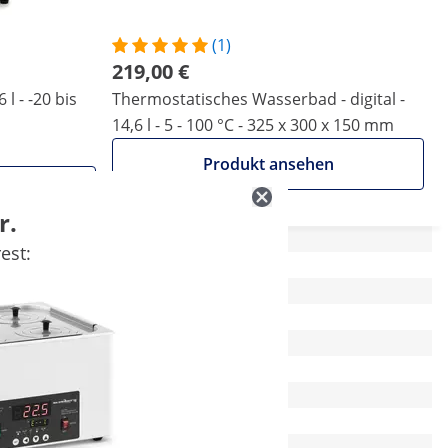
(1)
219,00 €
 l - -20 bis
Thermostatisches Wasserbad - digital -
14,6 l - 5 - 100 °C - 325 x 300 x 150 mm
Produkt ansehen
n
r.
est:
33 x 22 x 35 cm
LED
-
-