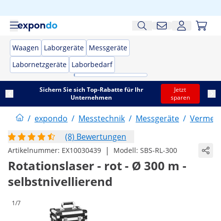
Waagen
Laborgeräte
Messgeräte
Labornetzgeräte
Laborbedarf
Sichern Sie sich Top-Rabatte für Ihr
Jetzt
Unternehmen
sparen
/
expondo
/
Messtechnik
/
Messgeräte
/
Vermess
(8) Bewertungen
|
Artikelnummer:
EX10030439
Modell:
SBS-RL-300
Rotationslaser - rot - Ø 300 m -
selbstnivellierend
1/7