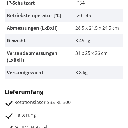
IP-Schutzart
IP54
Betriebstemperatur [°C]
-20 - 45
Abmessungen (LxBxH)
28.5 x 21.5 x 24.5 cm
Gewicht
3.45 kg
Versandabmessungen
31 x 25 x 26 cm
(LxBxH)
Versandgewicht
3.8 kg
Lieferumfang
Rotationslaser SBS-RL-300
Halterung
AC-/DC-Netzteil