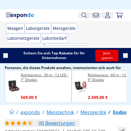
Waagen
Laborgeräte
Messgeräte
Labornetzgeräte
Laborbedarf
Sichern Sie sich Top-Rabatte für Ihr
Jetzt
Unternehmen
sparen
Personen, die dieses Produkt ansahen, interessierten sich auch für
Rohrkamera - 30 m - 12 LED -
Rohrkamera - 60 m - 12 LE
7" Display
9" Display
569,00 €
2.349,00 €
/
expondo
/
Messtechnik
/
Messgeräte
/
Endosk
(8) Bewertungen