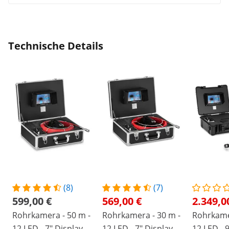
Technische Details
(8)
(7)
599,00 €
569,00 €
2.349,0
Rohrkamera - 50 m -
Rohrkamera - 30 m -
Rohrkame
12 LED - 7" Display
12 LED - 7" Display
12 LED - 