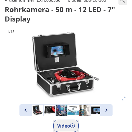
|
Artikelnummer:
EX10030556
Modell:
SBS-EC-500
Rohrkamera - 50 m - 12 LED - 7"
Display
1/15
Video