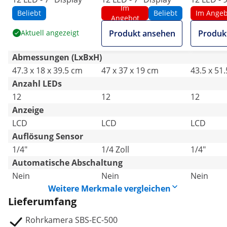
Im
Beliebt
Beliebt
Im Angeb
Angebot
Aktuell angezeigt
Produkt ansehen
Produk
Abmessungen (LxBxH)
47.3 x 18 x 39.5 cm
47 x 37 x 19 cm
43.5 x 51
Anzahl LEDs
12
12
12
Anzeige
LCD
LCD
LCD
Auflösung Sensor
1/4"
1/4 Zoll
1/4"
Automatische Abschaltung
Nein
Nein
Nein
Weitere Merkmale vergleichen
Lieferumfang
Rohrkamera SBS-EC-500