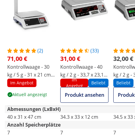
(2)
(33)
71,00 €
31,00 €
32,00 €
Kontrollwaage - 30
Kontrollwaage - 40
Kontrollw
kg / 5 g - 31 x 21 cm -
kg / 2 g - 33,7 x 23,1
kg / 2 g - 
Im
6 LCD-Hochanzeige
cm - 6 LED
cm - 6 LC
Im Angebot
Beliebt
Beliebt
Angebot
Aktuell angezeigt
Produkt ansehen
Produk
Abmessungen (LxBxH)
40 x 31 x 47 cm
34.3 x 33 x 12 cm
34.5 x 33
Anzahl Speicherplätze
7
7
7