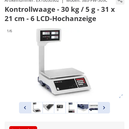
|
Artikelnummer:
EX10030502
Modell:
SBS-PW-305C
Kontrollwaage - 30 kg / 5 g - 31 x
21 cm - 6 LCD-Hochanzeige
1/6