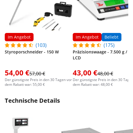
Im Angebot
Im Angebot
Beliebt
(103)
(175)
Styroporschneider - 150 W
Präzisionswaage - 7.500 g / 0,3
LCD
54,00 €
43,00 €
57,00 €
48,00 €
Der günstigste Preis in den 30 Tagen vor
Der günstigste Preis in den 30 Tage
dem Rabatt war: 55,00 €
dem Rabatt war: 48,00 €
Technische Details