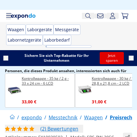
Waagen
Laborgeräte
Messgeräte
Labornetzgeräte
Laborbedarf
Sichern Sie sich Top-Rabatte für Ihr
Jetzt
Unternehmen
sparen
Personen, die dieses Produkt ansahen, interessierten sich auch für
Kontrollwaage - 35 kg / 2 g -
Kontrollwaage - 30 kg / 1 g
33 x 24 cm - 6 LCD
28,8 x 21,8 cm - 2 LCD
33,00 €
31,00 €
/
expondo
/
Messtechnik
/
Waagen
/
Preisrech
(2) Bewertungen