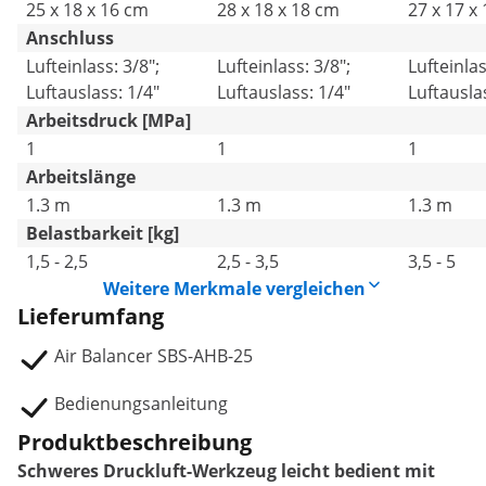
25 x 18 x 16 cm
28 x 18 x 18 cm
27 x 17 x
Anschluss
Lufteinlass: 3/8";
Lufteinlass: 3/8";
Lufteinlas
Luftauslass: 1/4"
Luftauslass: 1/4"
Luftausla
Arbeitsdruck [MPa]
1
1
1
Arbeitslänge
1.3 m
1.3 m
1.3 m
Belastbarkeit [kg]
1,5 - 2,5
2,5 - 3,5
3,5 - 5
Weitere Merkmale vergleichen
Lieferumfang
Air Balancer SBS-AHB-25
Bedienungsanleitung
Produktbeschreibung
Schweres Druckluft-Werkzeug leicht bedient mit