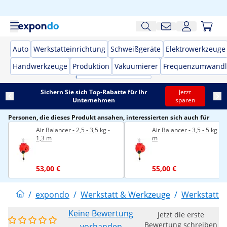
Auto
Werkstatteinrichtung
Schweißgeräte
Elektrowerkzeuge
Handwerkzeuge
Produktion
Vakuumierer
Frequenzumwandl
Sichern Sie sich Top-Rabatte für Ihr
Jetzt
Unternehmen
sparen
Personen, die dieses Produkt ansahen, interessierten sich auch für
Air Balancer - 2,5 - 3,5 kg -
Air Balancer - 3,5 - 5 kg - 1
1,3 m
m
53,00 €
55,00 €
/
expondo
/
Werkstatt & Werkzeuge
/
Werkstattei
Keine Bewertung
Jetzt die erste
Bewertung schreiben
vorhanden