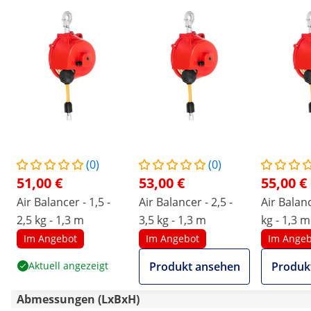
(0)
(0)
51,00 €
53,00 €
55,00 €
Air Balancer - 1,5 -
Air Balancer - 2,5 -
Air Balanc
2,5 kg - 1,3 m
3,5 kg - 1,3 m
kg - 1,3 m
Im Angebot
Im Angebot
Im Angeb
Aktuell angezeigt
Produkt ansehen
Produk
Abmessungen (LxBxH)