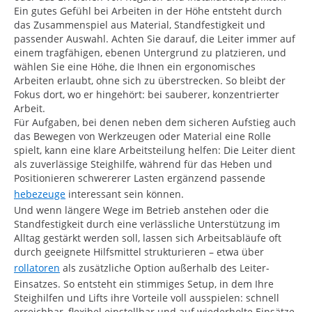
Ein gutes Gefühl bei Arbeiten in der Höhe entsteht durch
das Zusammenspiel aus Material, Standfestigkeit und
passender Auswahl. Achten Sie darauf, die Leiter immer auf
einem tragfähigen, ebenen Untergrund zu platzieren, und
wählen Sie eine Höhe, die Ihnen ein ergonomisches
Arbeiten erlaubt, ohne sich zu überstrecken. So bleibt der
Fokus dort, wo er hingehört: bei sauberer, konzentrierter
Arbeit.
Für Aufgaben, bei denen neben dem sicheren Aufstieg auch
das Bewegen von Werkzeugen oder Material eine Rolle
spielt, kann eine klare Arbeitsteilung helfen: Die Leiter dient
als zuverlässige Steighilfe, während für das Heben und
Positionieren schwererer Lasten ergänzend passende
hebezeuge
interessant sein können.
Und wenn längere Wege im Betrieb anstehen oder die
Standfestigkeit durch eine verlässliche Unterstützung im
Alltag gestärkt werden soll, lassen sich Arbeitsabläufe oft
durch geeignete Hilfsmittel strukturieren – etwa über
rollatoren
als zusätzliche Option außerhalb des Leiter-
Einsatzes. So entsteht ein stimmiges Setup, in dem Ihre
Steighilfen und Lifts ihre Vorteile voll ausspielen: schnell
erreichbar, flexibel einstellbar und auf wiederholte Einsätze