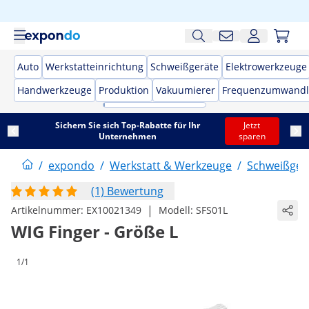
Auto
Werkstatteinrichtung
Schweißgeräte
Elektrowerkzeuge
Handwerkzeuge
Produktion
Vakuumierer
Frequenzumwandl
Sichern Sie sich Top-Rabatte für Ihr
Jetzt
Unternehmen
sparen
/
expondo
/
Werkstatt & Werkzeuge
/
Schweißger
(1) Bewertung
|
Artikelnummer:
EX10021349
Modell:
SFS01L
WIG Finger - Größe L
1/1