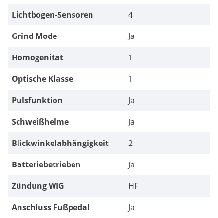
Lichtbogen-Sensoren
4
Grind Mode
Ja
Homogenität
1
Optische Klasse
1
Pulsfunktion
Ja
Schweißhelme
Ja
Blickwinkelabhängigkeit
2
Batteriebetrieben
Ja
Zündung WIG
HF
Anschluss Fußpedal
Ja