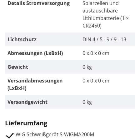
Details Stromversorgung
Solarzellen und
austauschbare
Lithiumbatterie (1 ×
CR2450)
Lichtschutz
DIN 4 / 5 - 9 / 9 - 13
Abmessungen (LxBxH)
0 x 0 x 0 cm
Gewicht
0 kg
Versandabmessungen
0 x 0 x 0 cm
(LxBxH)
Versandgewicht
0 kg
Lieferumfang
WIG Schweißgerät S-WIGMA200M