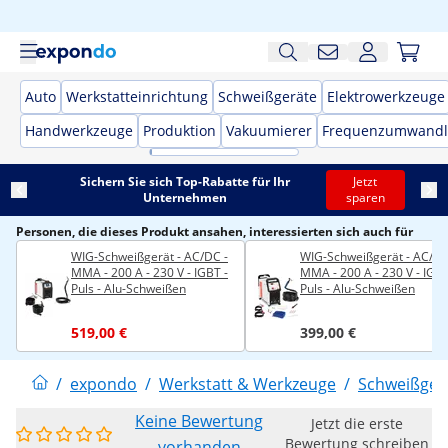
Auto
Werkstatteinrichtung
Schweißgeräte
Elektrowerkzeuge
Handwerkzeuge
Produktion
Vakuumierer
Frequenzumwandl
Sichern Sie sich Top-Rabatte für Ihr
Jetzt
Unternehmen
sparen
Personen, die dieses Produkt ansahen, interessierten sich auch für
WIG-Schweißgerät - AC/DC -
WIG-Schweißgerät - AC/DC
MMA - 200 A - 230 V - IGBT -
MMA - 200 A - 230 V - IGBT
Puls - Alu-Schweißen
Puls - Alu-Schweißen
519,00 €
399,00 €
/
expondo
/
Werkstatt & Werkzeuge
/
Schweißger
Keine Bewertung
Jetzt die erste
Bewertung schreiben
vorhanden