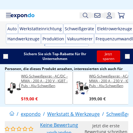
Auto
Werkstatteinrichtung
Schweißgeräte
Elektrowerkzeuge
Handwerkzeuge
Produktion
Vakuumierer
Frequenzumwandl
Sichern Sie sich Top-Rabatte für Ihr
Jetzt
Unternehmen
sparen
Personen, die dieses Produkt ansahen, interessierten sich auch für
WIG-Schweißgerät - AC/DC -
WIG-Schweißgerät - AC/DC
MMA - 200 A - 230 V - IGBT -
MMA - 200 A - 230 V - IGBT
Puls - Alu-Schweißen
Puls - Alu-Schweißen
519,00 €
399,00 €
/
expondo
/
Werkstatt & Werkzeuge
/
Schweißger
Keine Bewertung
Jetzt die erste
Bewertung schreiben
vorhanden