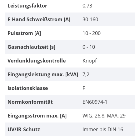
Leistungsfaktor
0,73
E-Hand Schweißstrom [A]
30-160
Pulsstrom [A]
10 - 200
Gasnachlaufzeit [s]
0 - 10
Verdunklungskontrolle
Knopf
Eingangsleistung max. [kVA]
7,2
Isolationsklasse
F
Normkonformität
EN60974-1
Eingangsstrom max. [A]
WIG: 26,8; MAA: 29
UV/IR-Schutz
Immer bis DIN 16