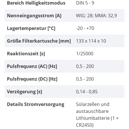
Bereich Helligkeitsmodus
DIN 5 - 9
Nenneingangsstrom [A]
WIG: 28; MMA: 32,9
Lagertemperatur [°C]
-20 - +70
Größe Filterkartusche [mm]
133 x 114 x 10
Reaktionszeit [s]
1/25000
Pulsfrequenz (AC) [Hz]
0,5 - 200
Pulsfrequenz (DC) [Hz]
0,5 - 200
Verzögerung [s]
0,14 - 0,85
Details Stromversorgung
Solarzellen und
austauschbare
Lithiumbatterie (1 ×
CR2450)