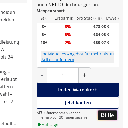
auch NETTO-Rechnungen an.
Mengenrabatt
neiden –
Stk.
Ersparnis
pro Stück (inkl. MwSt.)
neiden
3+
3%
678,03 €
5+
5%
664,05 €
dleistung
10+
7%
650,07 €
 A
Individuelles Angebot für mehr als 10
 bis 34
Artikel anfordern
Menge
ung –
-
+
 erlaubt
ittern
In den Warenkorb
wahl –
rten 2-
Jetzt kaufen
NEU: Unternehmen können
innerhalb von 30 Tagen bezahlen mit
iheit –
Auf Lager