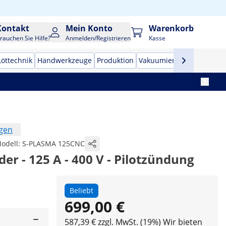
Kontakt
Mein Konto
Warenkorb
rauchen Sie Hilfe?
Anmelden/Registrieren
Kasse
Löttechnik
Handwerkzeuge
Produktion
Vakuumierer
Frequenzu
ngen
odell:
S-PLASMA 125CNC
r - 125 A - 400 V - Pilotzündung
Beliebt
699,00 €
587,39 € zzgl. MwSt. (19%)
Wir bieten