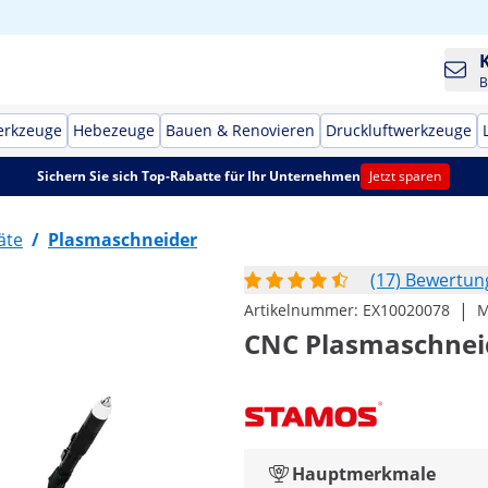
B
erkzeuge
Hebezeuge
Bauen & Renovieren
Druckluftwerkzeuge
Sichern Sie sich Top-Rabatte für Ihr Unternehmen
Jetzt sparen
äte
/
Plasmaschneider
(17) Bewertu
|
Artikelnummer:
EX10020078
M
CNC Plasmaschneide
Hauptmerkmale