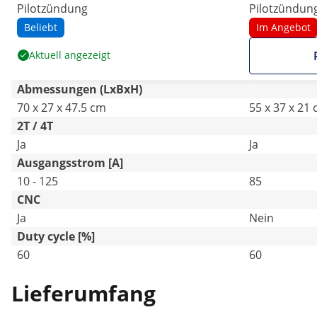
Pilotzündung
Pilotzündun
Beliebt
Im Angebot
Aktuell angezeigt
Abmessungen (LxBxH)
70 x 27 x 47.5 cm
55 x 37 x 21
2T / 4T
Ja
Ja
Ausgangsstrom [A]
10 - 125
85
CNC
Ja
Nein
Duty cycle [%]
60
60
Lieferumfang