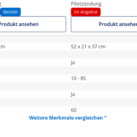
g
Pilotzündung
Beliebt
Im Angebot
Produkt ansehen
Produkt ansehe
 cm
52 x 21 x 37 cm
Ja
10 - 85
Ja
60
Weitere Merkmale vergleichen