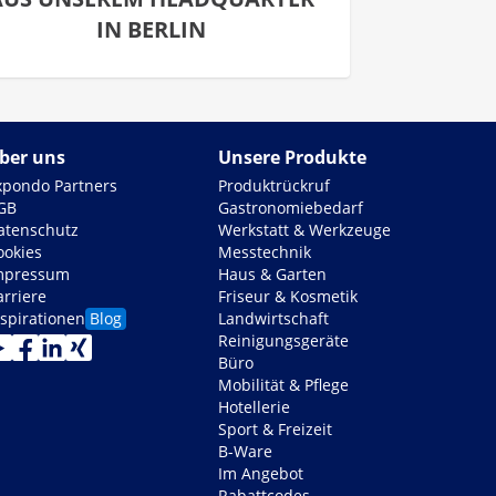
IN BERLIN
ber uns
Unsere Produkte
xpondo Partners
Produktrückruf
GB
Gastronomiebedarf
atenschutz
Werkstatt & Werkzeuge
ookies
Messtechnik
mpressum
Haus & Garten
arriere
Friseur & Kosmetik
nspirationen
Blog
Landwirtschaft
Reinigungsgeräte
Büro
Mobilität & Pflege
Hotellerie
Sport & Freizeit
B-Ware
Im Angebot
Rabattcodes