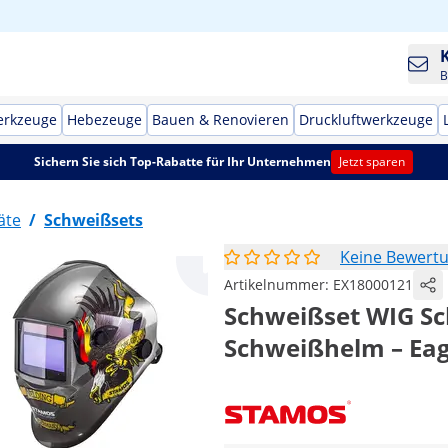
B
erkzeuge
Hebezeuge
Bauen & Renovieren
Druckluftwerkzeuge
Sichern Sie sich Top-Rabatte für Ihr Unternehmen
Jetzt sparen
äte
/
Schweißsets
Keine Bewert
Artikelnummer:
EX18000121
Schweißset WIG Sch
Schweißhelm – Eag