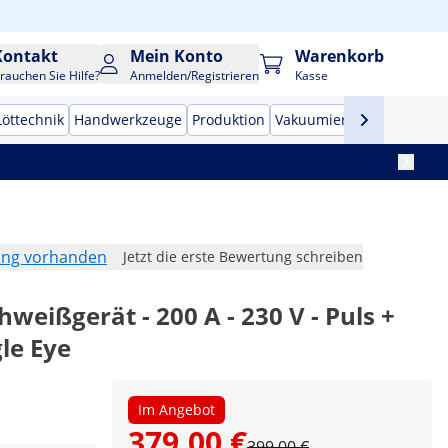
Kontakt
Mein Konto
Warenkorb
rauchen Sie Hilfe?
Anmelden/Registrieren
Kasse
Löttechnik
Handwerkzeuge
Produktion
Vakuumierer
Frequenzu
ung vorhanden
Jetzt die erste Bewertung schreiben
weißgerät - 200 A - 230 V - Puls +
le Eye
Im Angebot
379,00 €
399,00 €