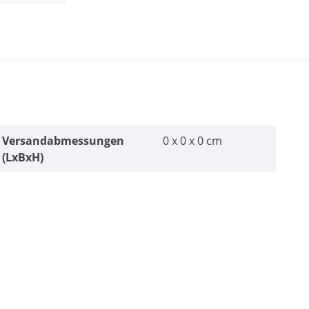
Versandabmessungen
0 x 0 x 0 cm
(LxBxH)