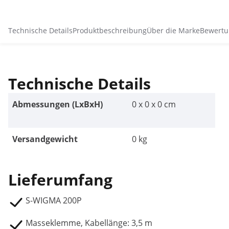
Technische Details
Produktbeschreibung
Über die Marke
Bewertu
Technische Details
Abmessungen (LxBxH)
0 x 0 x 0 cm
Versandgewicht
0 kg
Lieferumfang
S-WIGMA 200P
Masseklemme, Kabellänge: 3,5 m