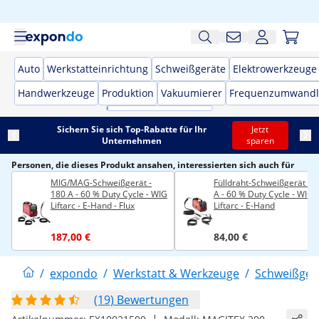
Auto
Werkstatteinrichtung
Schweißgeräte
Elektrowerkzeuge
Handwerkzeuge
Produktion
Vakuumierer
Frequenzumwandl
Sichern Sie sich Top-Rabatte für Ihr
Jetzt
Unternehmen
sparen
Personen, die dieses Produkt ansahen, interessierten sich auch für
MIG/MAG-Schweißgerät -
Fülldraht-Schweißgerät - 
180 A - 60 % Duty Cycle - WIG
A - 60 % Duty Cycle - WIG
Liftarc - E-Hand - Flux
Liftarc - E-Hand
187,00 €
84,00 €
/
expondo
/
Werkstatt & Werkzeuge
/
Schweißger
(19) Bewertungen