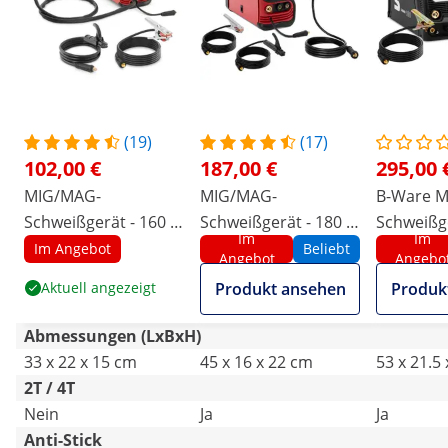
(19)
(17)
102,00 €
187,00 €
295,00 
MIG/MAG-
MIG/MAG-
B-Ware 
Schweißgerät - 160 A
Schweißgerät - 180 A
Schweißge
Im
Im
- 60 % Duty Cycle -
- 60 % Duty Cycle -
- 2/4-Takt
Im Angebot
Beliebt
Angebot
Angebo
WIG Liftarc - E-Hand -
WIG Liftarc - E-Hand -
Aktuell angezeigt
Produkt ansehen
Produk
Flux
Flux
Abmessungen (LxBxH)
33 x 22 x 15 cm
45 x 16 x 22 cm
53 x 21.5
2T / 4T
Nein
Ja
Ja
Anti-Stick