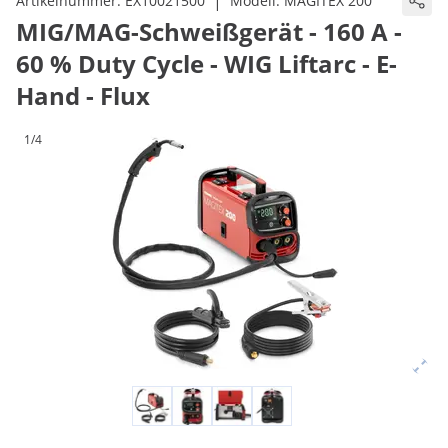
|
Artikelnummer:
EX10021500
Modell:
MAGITEX 200
MIG/MAG-Schweißgerät - 160 A -
60 % Duty Cycle - WIG Liftarc - E-
Hand - Flux
1/4