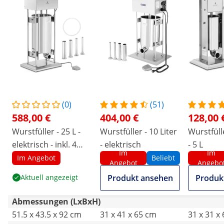
(0)
(51)
588,00 €
404,00 €
128,00 
Wurstfüller - 25 L -
Wurstfüller - 10 Liter
Wurstfülle
elektrisch - inkl. 4
- elektrisch
- 5 L
Im
Im
Füllrohre - Royal
Im Angebot
Beliebt
Angebot
Angebo
Catering
Aktuell angezeigt
Produkt ansehen
Produk
Abmessungen (LxBxH)
51.5 x 43.5 x 92 cm
31 x 41 x 65 cm
31 x 31 x