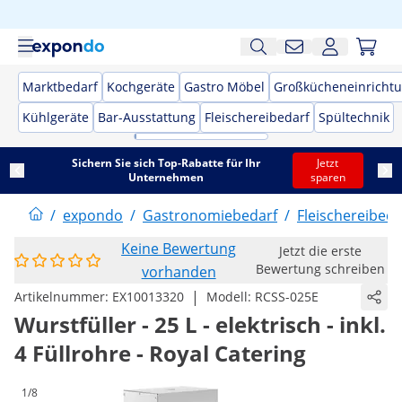
Marktbedarf
Kochgeräte
Gastro Möbel
Großkücheneinricht
Kühlgeräte
Bar-Ausstattung
Fleischereibedarf
Spültechnik
Sichern Sie sich Top-Rabatte für Ihr
Jetzt
Unternehmen
sparen
/
expondo
/
Gastronomiebedarf
/
Fleischereibeda
Keine Bewertung
Jetzt die erste
Bewertung schreiben
vorhanden
|
Artikelnummer:
EX10013320
Modell:
RCSS-025E
Wurstfüller - 25 L - elektrisch - inkl.
4 Füllrohre - Royal Catering
1/8