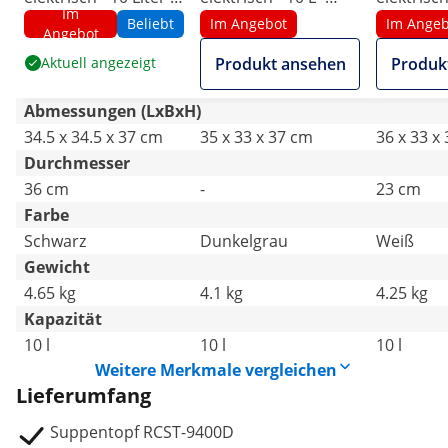
Im
digital
Stahl - silbern
Stahl - we
Beliebt
Im Angebot
Im Angeb
Angebot
beschichtet
beschicht
Aktuell angezeigt
Produkt ansehen
Produk
Abmessungen (LxBxH)
34.5 x 34.5 x 37 cm
35 x 33 x 37 cm
36 x 33 x
Durchmesser
36 cm
-
23 cm
Farbe
Schwarz
Dunkelgrau
Weiß
Gewicht
4.65 kg
4.1 kg
4.25 kg
Kapazität
10 l
10 l
10 l
Weitere Merkmale vergleichen
Lieferumfang
Suppentopf RCST-9400D