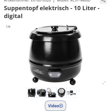
|
Artikelnummer:
EX10010320
Modell:
RCST-9400D
Suppentopf elektrisch - 10 Liter -
digital
1/6
Video