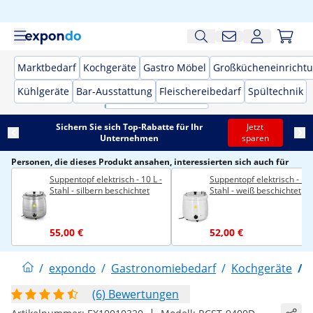
Marktbedarf
Kochgeräte
Gastro Möbel
Großkücheneinricht
Kühlgeräte
Bar-Ausstattung
Fleischereibedarf
Spültechnik
Sichern Sie sich Top-Rabatte für Ihr
Jetzt
Unternehmen
sparen
Personen, die dieses Produkt ansahen, interessierten sich auch für
Suppentopf elektrisch - 10 L -
Suppentopf elektrisch - 10 
Stahl - silbern beschichtet
Stahl - weiß beschichtet
55,00 €
52,00 €
/
expondo
/
Gastronomiebedarf
/
Kochgeräte
/
(6) Bewertungen