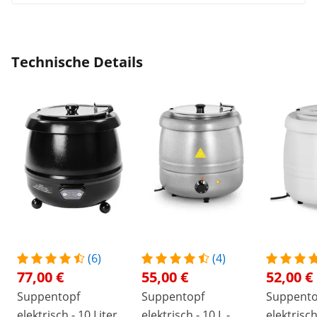
Technische Details
(6)
(4)
77,00 €
55,00 €
52,00 €
Suppentopf
Suppentopf
Suppento
elektrisch - 10 Liter -
elektrisch - 10 L -
elektrisch