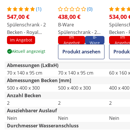
(1)
(0)
547,00 €
438,00 €
534,00 
Spülenschrank - 2
B-Ware
Spülensch
Becken - Royal
Spülenschrank - 2
Becken - 
Im
B-
Im
Catering - Edelstahl -
Becken - Royal
Catering -
Im Angebot
Angebot
Ware
Angebo
140 x 70 cm
Catering - Edelstahl -
160 x 60 
Aktuell angezeigt
Produkt ansehen
Produk
140 x 70 cm
Abmessungen (LxBxH)
70 x 140 x 95 cm
70 x 140 x 95 cm
60 x 160 
Abmessungen Becken [mm]
500 x 400 x 300
500 x 400 x 300
400 x 400
Anzahl Becken
2
2
2
Ausziehbarer Auslauf
Nein
Nein
Nein
Durchmesser Wasseranschluss