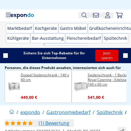
Marktbedarf
Kochgeräte
Gastro Möbel
Großkücheneinricht
Kühlgeräte
Bar-Ausstattung
Fleischereibedarf
Spültechnik
Sichern Sie sich Top-Rabatte für Ihr
Jetzt
Unternehmen
sparen
Personen, die dieses Produkt ansahen, interessierten sich auch für
Doppel Spülenschrank - 140 x
Spülenschrank - 1 Becken 
60 cm
Royal Catering - Edelstahl 
160 x 60 cm
449,00 €
541,00 €
/
expondo
/
Gastronomiebedarf
/
Spültechnik
/
(1) Bewertung