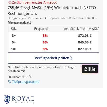
Zeitlich begrenztes Angebot
755,46 € zzgl. MwSt. (19%)
Wir bieten auch NETTO-
Rechnungen an.
Der günstigste Preis in den 30 Tagen vor dem Rabatt war: 926,00 €
Mengenrabatt
Stk.
Ersparnis
pro Stück (inkl. MwSt.)
3+
3%
872,03 €
5+
6%
845,06 €
10+
8%
827,08 €
Verfügbarkeit prüfen
NEU: Unternehmen können innerhalb von 30 Tagen
bezahlen mit
Ausverkauft
Tiefpreisgarantie