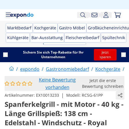
Marktbedarf
Kochgeräte
Gastro Möbel
Großkücheneinricht
Kühlgeräte
Bar-Ausstattung
Fleischereibedarf
Spültechnik
Sichern Sie sich Top-Rabatte für Ihr
Jetzt
Unternehmen
sparen
/
expondo
/
Gastronomiebedarf
/
Kochgeräte
/
G
Keine Bewertung
Jetzt die erste
Bewertung schreiben
vorhanden
|
Artikelnummer:
EX10013233
Modell:
RCSG-61PP
Spanferkelgrill - mit Motor - 40 kg -
Länge Grillspieß: 138 cm -
Edelstahl - Windschutz - Royal