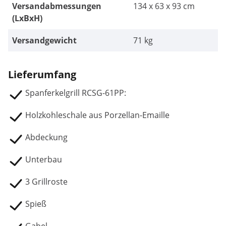
Versandabmessungen
134 x 63 x 93 cm
(LxBxH)
Versandgewicht
71 kg
Lieferumfang
Spanferkelgrill RCSG-61PP:
Holzkohleschale aus Porzellan-Emaille
Abdeckung
Unterbau
3 Grillroste
Spieß