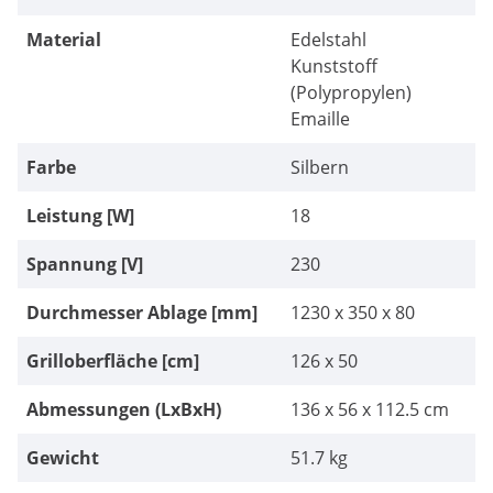
Material
Edelstahl
Kunststoff
(Polypropylen)
Emaille
Farbe
Silbern
Leistung [W]
18
Spannung [V]
230
Durchmesser Ablage [mm]
1230 x 350 x 80
Grilloberfläche [cm]
126 x 50
Abmessungen (LxBxH)
136 x 56 x 112.5 cm
Gewicht
51.7 kg