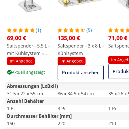
(1)
(5)
69,00 €
135,00 €
71,00 €
Saftspender - 5,5 L -
Saftspender - 3 x 8 L -
Saftspend
mit Kühlsystem -
Kühlsystem
Im Angeb
Edelstahl /
Im Angebot
Im Angebot
Kunststoff - Royal
Produk
Aktuell angezeigt
Produkt ansehen
Catering
Abmessungen (LxBxH)
31.5 x 22 x 55 cm
86 x 34.5 x 54 cm
35 x 26 x
Anzahl Behälter
1 Pc
3 Pc
1 Pc
Durchmesser Behälter [mm]
160
220
210