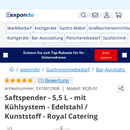
Marktbedarf
Kochgeräte
Gastro Möbel
Großkücheneinricht
Kühlgeräte
Bar-Ausstattung
Fleischereibedarf
Spültechnik
Sichern Sie sich Top-Rabatte für Ihr
Jetzt
Unternehmen
sparen
/
expondo
/
Gastronomiebedarf
/
Bar-Ausstattun
(1) Bewertung
|
Artikelnummer:
EX10012908
Modell:
RCJD-01
Saftspender - 5,5 L - mit
Kühlsystem - Edelstahl /
Kunststoff - Royal Catering
1/5