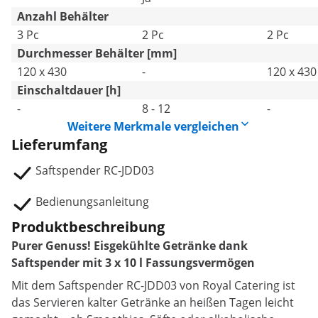
Anzahl Behälter
3 Pc
2 Pc
2 Pc
Durchmesser Behälter [mm]
120 x 430
-
120 x 430
Einschaltdauer [h]
-
8 - 12
-
Weitere Merkmale vergleichen
Lieferumfang
Saftspender RC-JDD03
Bedienungsanleitung
Produktbeschreibung
Purer Genuss! Eisgekühlte Getränke dank
Saftspender mit 3 x 10 l Fassungsvermögen
Mit dem Saftspender RC-JDD03 von Royal Catering ist
das Servieren kalter Getränke an heißen Tagen leicht