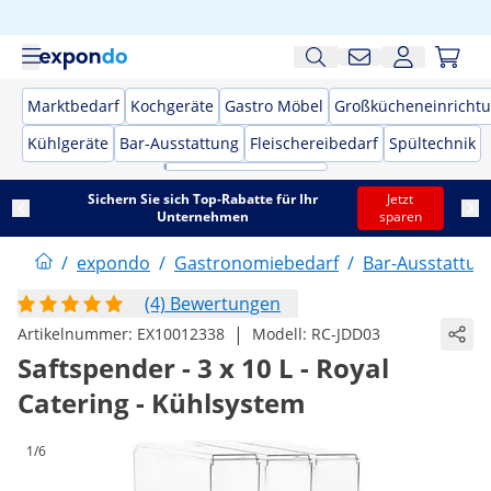
Marktbedarf
Kochgeräte
Gastro Möbel
Großkücheneinricht
Kühlgeräte
Bar-Ausstattung
Fleischereibedarf
Spültechnik
Sichern Sie sich Top-Rabatte für Ihr
Jetzt
Unternehmen
sparen
/
expondo
/
Gastronomiebedarf
/
Bar-Ausstattun
(4) Bewertungen
|
Artikelnummer:
EX10012338
Modell:
RC-JDD03
Saftspender - 3 x 10 L - Royal
Catering - Kühlsystem
1/6