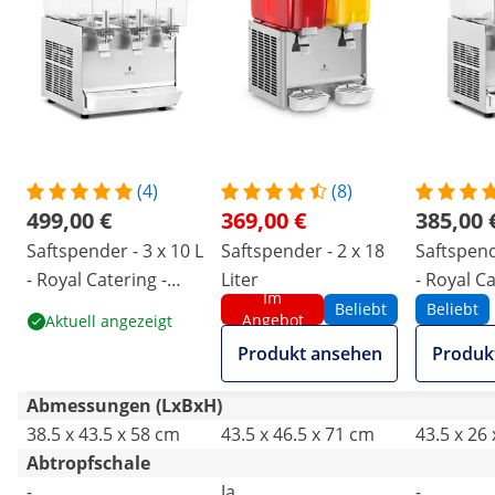
(4)
(8)
499,00 €
369,00 €
385,00 
Saftspender - 3 x 10 L
Saftspender - 2 x 18
Saftspend
- Royal Catering -
Liter
- Royal Ca
Im
Kühlsystem
Kühlsyst
Beliebt
Beliebt
Angebot
Aktuell angezeigt
Produkt ansehen
Produk
Abmessungen (LxBxH)
38.5 x 43.5 x 58 cm
43.5 x 46.5 x 71 cm
43.5 x 26
Abtropfschale
-
Ja
-