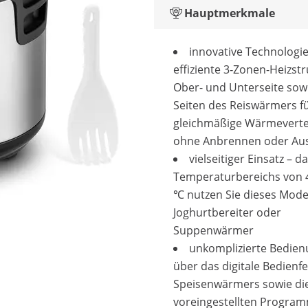
Hauptmerkmale
innovative Technologie
effiziente 3‑Zonen-Heizst
Ober- und Unterseite sow
Seiten des Reiswärmers f
gleichmäßige Wärmeverte
ohne Anbrennen oder Au
vielseitiger Einsatz – d
Temperaturbereichs von 4
℃ nutzen Sie dieses Model
Joghurtbereiter oder
Suppenwärmer
unkomplizierte Bedien
über das digitale Bedienfe
Speisenwärmers sowie di
voreingestellten Program