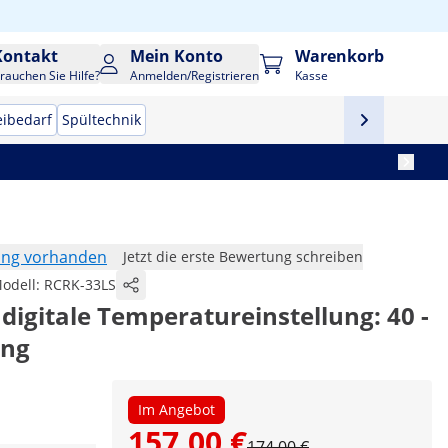
Kontakt
Mein Konto
Warenkorb
rauchen Sie Hilfe?
Anmelden/Registrieren
Kasse
eibedarf
Spültechnik
ung vorhanden
Jetzt die erste Bewertung schreiben
odell:
RCRK-33LS
 digitale Temperatureinstellung: 40 -
ing
Im Angebot
157,00 €
174,00 €