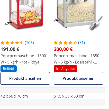
(106)
(31)
191,00 €
200,00 €
Popcornmaschine - 1500
Popcornmaschine - 1350
W - 5 kg/h - rot - Royal
W - 5 kg/h - Edelstahl -
Catering
silbern - Royal Catering
Beliebt
Im Angebot
Produkt ansehen
Produkt ansehen
42 x 56 x 76 cm
51.5 x 39 x 63 cm
-
-