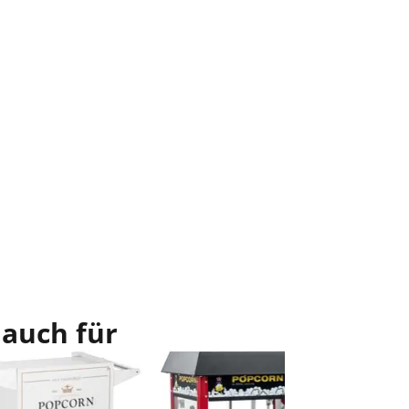
 auch für
Im Ang
Popcornm