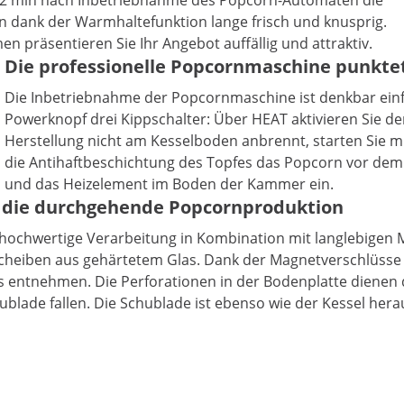
its 2 min nach Inbetriebnahme des Popcorn-Automaten die
n dank der Warmhaltefunktion lange frisch und knusprig.
 präsentieren Sie Ihr Angebot auffällig und attraktiv.
Die professionelle Popcornmaschine punkte
Die Inbetriebnahme der Popcornmaschine ist denkbar ein
Powerknopf drei Kippschalter: Über HEAT aktivieren Sie 
Herstellung nicht am Kesselboden anbrennt, starten Sie m
die Antihaftbeschichtung des Topfes das Popcorn vor dem
und das Heizelement im Boden der Kammer ein.
für die durchgehende Popcornproduktion
 hochwertige Verarbeitung in Kombination mit langlebigen 
cheiben aus gehärtetem Glas. Dank der Magnetverschlüsse öf
 entnehmen. Die Perforationen in der Bodenplatte dienen 
hublade fallen. Die Schublade ist ebenso wie der Kessel he