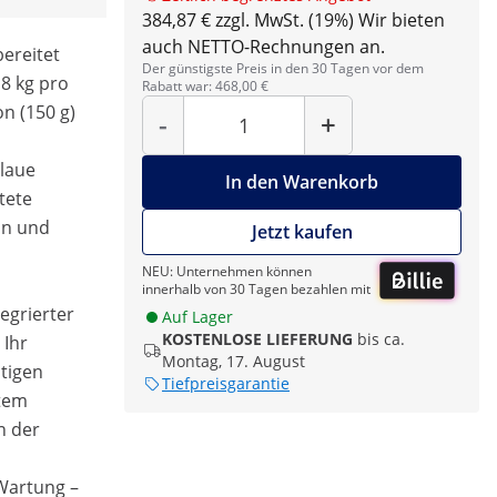
384,87 € zzgl. MwSt. (19%)
Wir bieten
auch NETTO-Rechnungen an.
bereitet
Der günstigste Preis in den 30 Tagen vor dem
8 kg pro
Rabatt war: 468,00 €
Menge
on (150 g)
-
+
blaue
In den Warenkorb
tete
an und
Jetzt kaufen
NEU: Unternehmen können
innerhalb von 30 Tagen bezahlen mit
egrierter
Auf Lager
KOSTENLOSE LIEFERUNG
bis ca.
 Ihr
Montag, 17. August
htigen
Tiefpreisgarantie
tem
n der
 Wartung –