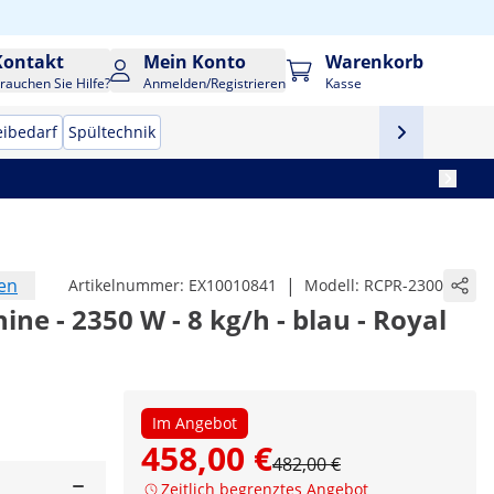
Kontakt
Mein Konto
Warenkorb
rauchen Sie Hilfe?
Anmelden/Registrieren
Kasse
eibedarf
Spültechnik
en
|
Artikelnummer:
EX10010841
Modell:
RCPR-2300
e - 2350 W - 8 kg/h - blau - Royal
Im Angebot
458,00 €
482,00 €
Zeitlich begrenztes Angebot