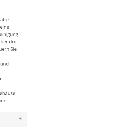
atte
eine
Reinigung
ber drei
uern Sie
 und
em
Gehäuse
und