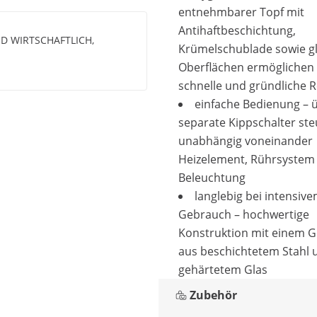
entnehmbarer Topf mit
Antihaftbeschichtung,
D WIRTSCHAFTLICH,
Krümelschublade sowie gl
Oberflächen ermöglichen 
schnelle und gründliche 
einfache Bedienung – ü
separate Kippschalter ste
unabhängig voneinander
Heizelement, Rührsystem
Beleuchtung
langlebig bei intensiv
Gebrauch – hochwertige
Konstruktion mit einem 
aus beschichtetem Stahl 
gehärtetem Glas
Zubehör