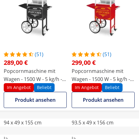
(51)
(51)
289,00 €
299,00 €
Popcornmaschine mit
Popcornmaschine mit
Wagen - 1500 W - 5 kg/h -
Wagen - 1500 W - 5 kg/h -
Retro-Design - schwarz -
Retro-Design - rot - Royal
Im Angebot
Beliebt
Im Angebot
Beliebt
Royal Catering
Catering
Produkt ansehen
Produkt ansehen
94 x 49 x 155 cm
93.5 x 49 x 156 cm
Ja
Ja