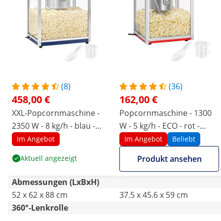
(8)
(36)
458,00 €
162,00 €
XXL-Popcornmaschine -
Popcornmaschine - 1300
2350 W - 8 kg/h - blau -
W - 5 kg/h - ECO - rot -
Royal Catering
Royal Catering
Im Angebot
Im Angebot
Beliebt
Aktuell angezeigt
Produkt ansehen
Abmessungen (LxBxH)
52 x 62 x 88 cm
37.5 x 45.6 x 59 cm
360°-Lenkrolle
-
-