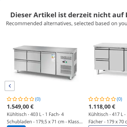
Dieser Artikel ist derzeit nicht auf
Recommended alternatives, selected based on your
Marktbedarf
Kochgeräte
Gastro Möbel
Großkücheneinricht
Kühlgeräte
Bar-Ausstattung
Fleischereibedarf
Spültechnik
Sichern Sie sich Top-Rabatte für Ihr
Jetzt
Unternehmen
sparen
/
expondo
/
Gastronomiebedarf
/
Kühlgeräte
/
K
Keine Bewertung
Jetzt die erste
Bewertung schreiben
vorhanden
|
Artikelnummer:
EX10013292
Modell:
RCST-6DR240
(0)
(0)
Kühltisch auf Rollen - 350 l - 6
1.549,00 €
1.118,00 €
Schubladen - 136,5 x 70 cm -
Kühltisch - 403 L - 1 Fach- 4
Kühltisch - 417 L -
Edelstahl - Royal Catering
Schubladen - 179,5 x 71 cm - Klasse
Fächer - 179 x 70 