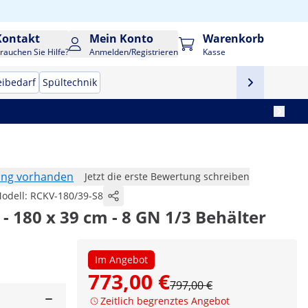
Kontakt
Mein Konto
Warenkorb
rauchen Sie Hilfe?
Anmelden/Registrieren
Kasse
eibedarf
Spültechnik
ung vorhanden
Jetzt die erste Bewertung schreiben
odell:
RCKV-180/39-S8
- 180 x 39 cm - 8 GN 1/3 Behälter
Im Angebot
773,00 €
797,00 €
Zeitlich begrenztes Angebot