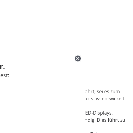
r.
est:
sie diese effektiv kühl hält und aufbewahrt, sei es zum
ielen, Schnellbedienungsbars, Hotels u. v. w. entwickelt.
erfolgt über die Tasten seitlich des LED-Displays,
ltung des gewählten Parameters zuständig. Dies führt zu