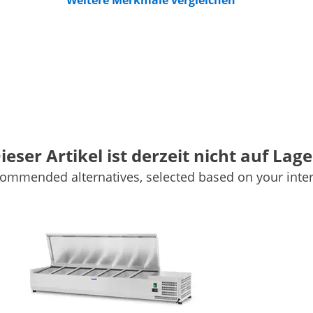
Weitere Merkmale vergleichen
ieser Artikel ist derzeit nicht auf Lage
ommended alternatives, selected based on your inter
Behälter
sorgt für Frische und Attraktivität der Lebensmittel, indem 
gerät von Royal Catering wurde für Restaurants, Cafés, Eisd
 unschätzbarem Wert.
urbereich von 2 bis 10 °C. Die Einstellung der Temperatur 
eigt. Das automatische Thermostat ist für die Aufrechterha
stengünstig.