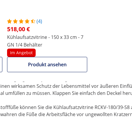
sche Abtaufunktion, die regelmäßig alle 6 Stunden automatis
nuell zu starten.
Einsatz von R600a Kältemittelgas zurückzuführen. Seine he
(4)
u geringeren Stromkosten führt. Das schnelle Erreichen u
518,00 €
lcher von einem Lüfter-Kühlsystem unterstützt und mit küh
auptvorteile der Kühlvitrine. Die 180 cm lange Saladette ka
Kühlaufsatzvitrine - 150 x 33 cm - 7
erschiedener Lebensmittel ermöglicht. Aber auch andere G
GN 1/4 Behälter
, 1/2 und 1/4 – allerdings variiert dadurch die Anzahl der B
Im Angebot
 an GN Behältern sowie GN Deckeln.
Produkt ansehen
rde hochwertiger Edelstahl verwendet. Dieses Material ist 
. Weiter ist es robust wie korrosionsbeständig, wodurch ein
ie Reinigung des Royal Catering Kühlaufsatzes.
einen wirksamen Schutz der Lebensmittel vor äußeren Einfl
l umfüllen zu müssen. Klappen Sie einfach den Deckel herun
stofffüße können Sie die Kühlaufsatzvitrine RCKV-180/39-S8 
bewahren die Füße die Arbeitsfläche vor ungewollten Kratze