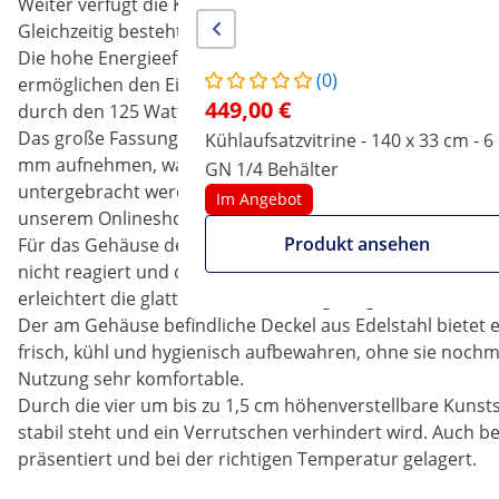
Weiter verfügt die Kühlaufsatzvitrine über eine automati
Gleichzeitig besteht auch die Möglichkeit, den Prozess ma
Die hohe Energieeffizienz des Kühlgerätes ist auf den 
(0)
ermöglichen den Einbau kleinerer Wärmetauscher, was z
449,00 €
durch den 125 Watt starken Kompressor gewährleistet, we
Das große Fassungsvermögen von 65 Litern ist einer der H
Kühlaufsatzvitrine - 140 x 33 cm - 6
mm aufnehmen, was die parallele Aufbewahrung vieler v
GN 1/4 Behälter
untergebracht werden, z. B. GN 2/3, 1/6, 1/9 sowie GN 1/1
Im Angebot
unserem Onlineshop finden Sie das komplette Sortiment
Produkt ansehen
Für das Gehäuse der Kühlaufsatzvitrine RCKV-180/39-S8 wu
nicht reagiert und daher gesundheitlich unbedenklich ist
erleichtert die glatte Oberfläche mit geringer Porosität d
Der am Gehäuse befindliche Deckel aus Edelstahl bietet 
frisch, kühl und hygienisch aufbewahren, ohne sie nochma
Nutzung sehr komfortable.
Durch die vier um bis zu 1,5 cm höhenverstellbare Kunst
stabil steht und ein Verrutschen verhindert wird. Auch 
präsentiert und bei der richtigen Temperatur gelagert.