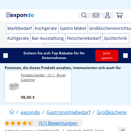
Marktbedarf
Kochgeräte
Gastro Möbel
Großkücheneinricht
Kühlgeräte
Bar-Ausstattung
Fleischereibedarf
Spültechnik
Sichern Sie sich Top-Rabatte für Ihr
Jetzt
Unternehmen
sparen
Personen, die dieses Produkt ansahen, interessierten sich auch für
Fettabscheider - 21 l - Royal
Catering
98,00 €
/
expondo
/
Gastronomiebedarf
/
Großküchenein
(51) Bewertungen