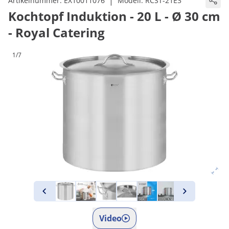
|
Artikelnummer:
EX10011076
Modell:
RCST-21E3
Kochtopf Induktion - 20 L - Ø 30 cm
- Royal Catering
1/7
Video