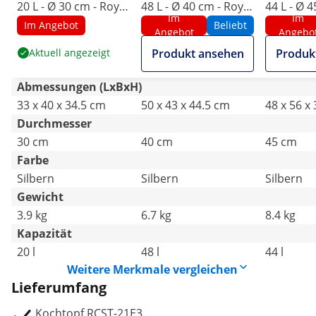
20 L - Ø 30 cm - Royal
48 L - Ø 40 cm - Royal
44 L - Ø 4
Im
Im
Catering
Catering
Catering
Im Angebot
Beliebt
Angebot
Angebo
Aktuell angezeigt
Produkt ansehen
Produk
Abmessungen (LxBxH)
33 x 40 x 34.5 cm
50 x 43 x 44.5 cm
48 x 56 x
Durchmesser
30 cm
40 cm
45 cm
Farbe
Silbern
Silbern
Silbern
Gewicht
3.9 kg
6.7 kg
8.4 kg
Kapazität
20 l
48 l
44 l
Weitere Merkmale vergleichen
Lieferumfang
Kochtopf RCST-21E3