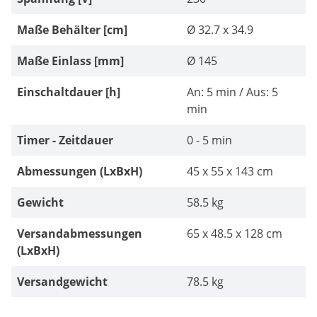
Maße Behälter [cm]
Ø 32.7 x 34.9
Maße Einlass [mm]
Ø 145
Einschaltdauer [h]
An: 5 min / Aus: 5
min
Timer - Zeitdauer
0 - 5 min
Abmessungen (LxBxH)
45 x 55 x 143 cm
Gewicht
58.5 kg
Versandabmessungen
65 x 48.5 x 128 cm
(LxBxH)
Versandgewicht
78.5 kg