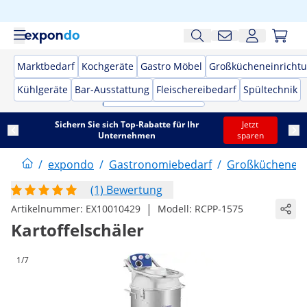
Marktbedarf
Kochgeräte
Gastro Möbel
Großkücheneinricht
Kühlgeräte
Bar-Ausstattung
Fleischereibedarf
Spültechnik
Sichern Sie sich Top-Rabatte für Ihr
Jetzt
Unternehmen
sparen
/
expondo
/
Gastronomiebedarf
/
Großküchenein
(1) Bewertung
|
Artikelnummer:
EX10010429
Modell:
RCPP-1575
Kartoffelschäler
1/7