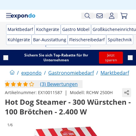
Marktbedarf
Kochgeräte
Gastro Möbel
Großkücheneinricht
Kühlgeräte
Bar-Ausstattung
Fleischereibedarf
Spültechnik
Sichern Sie sich Top-Rabatte für Ihr
Jetzt
Unternehmen
sparen
/
expondo
/
Gastronomiebedarf
/
Marktbedarf
/
(3) Bewertungen
|
Artikelnummer:
EX10011587
Modell:
RCHW 2500H
Hot Dog Steamer - 300 Würstchen -
100 Brötchen - 2.400 W
1/6