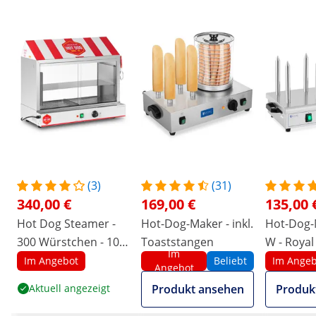
(3)
(31)
340,00 €
169,00 €
135,00 
Hot Dog Steamer -
Hot-Dog-Maker - inkl.
Hot-Dog-
300 Würstchen - 100
Toaststangen
W - Royal
Im
Brötchen - 2.400 W
Heizspie
Im Angebot
Beliebt
Im Angeb
Angebot
Aktuell angezeigt
Produkt ansehen
Produk