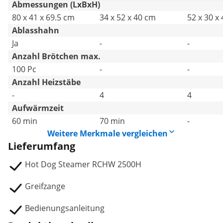
Abmessungen (LxBxH)
80 x 41 x 69.5 cm
34 x 52 x 40 cm
52 x 30 x
Ablasshahn
Ja
-
-
Anzahl Brötchen max.
100 Pc
-
-
Anzahl Heizstäbe
-
4
4
Aufwärmzeit
60 min
70 min
-
Weitere Merkmale vergleichen
Lieferumfang
Hot Dog Steamer RCHW 2500H
Greifzange
Bedienungsanleitung