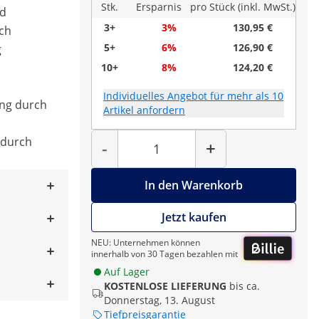
Stk.
Ersparnis
pro Stück (inkl. MwSt.)
nd
3+
3%
130,95 €
uch
5+
6%
126,90 €
g
10+
8%
124,20 €
Individuelles Angebot für mehr als 10
ung durch
Artikel anfordern
Menge
 durch
-
+
In den Warenkorb
Jetzt kaufen
NEU: Unternehmen können
innerhalb von 30 Tagen bezahlen mit
Auf Lager
KOSTENLOSE LIEFERUNG
bis ca.
Donnerstag, 13. August
Tiefpreisgarantie