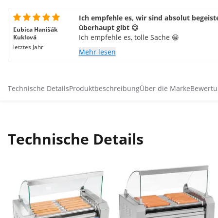
Ich empfehle es, wir sind absolut begeist
überhaupt gibt 😉
Ľubica Hanišák
Ich empfehle es, tolle Sache 😁
Kuklová
letztes Jahr
Mehr lesen
Technische Details
Produktbeschreibung
Über die Marke
Bewertu
Technische Details