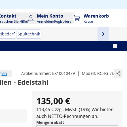
Kontakt
Mein Konto
Warenkorb
rauchen Sie Hilfe?
Anmelden/Registrieren
Kasse
eibedarf
Spültechnik
ngen
|
Artikelnummer:
EX10010479
Modell:
RCHG-7E
llen - Edelstahl
135,00 €
113,45 € zzgl. MwSt. (19%)
Wir bieten
auch NETTO-Rechnungen an.
Mengenrabatt