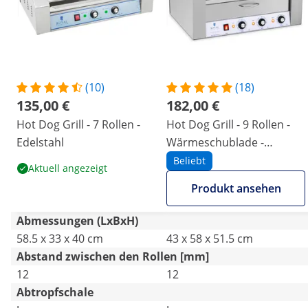
(10)
(18)
135,00 €
182,00 €
Hot Dog Grill - 7 Rollen -
Hot Dog Grill - 9 Rollen -
Edelstahl
Wärmeschublade -
Edelstahl
Beliebt
Aktuell angezeigt
Produkt ansehen
Abmessungen (LxBxH)
58.5 x 33 x 40 cm
43 x 58 x 51.5 cm
Abstand zwischen den Rollen [mm]
12
12
Abtropfschale