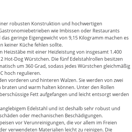
seiner robusten Konstruktion und hochwertigen
n Gastronomiebetrieben wie Imbissen oder Restaurants
und das geringe Eigengewicht von 9,15 Kilogramm machen es
 keiner Küche fehlen sollte.
n Heizstäbe mit einer Heizleistung von insgesamt 1.400
 12 Hot-Dog Würstchen. Die fünf Edelstahlrollen besitzen
omatisch um 360 Grad, sodass jedes Würstchen gleichmäßig
°C hoch regulieren.
 den vorderen und hinteren Walzen. Sie werden von zwei
en braten und warm halten können. Unter den Rollen
überschüssige Fett aufgefangen und leicht entsorgt werden
langlebigem Edelstahl und ist deshalb sehr robust und
ionsschäden oder mechanischen Beschädigungen.
peisen vor Verunreinigungen, die vor allem im Freien
der verwendeten Materialien leicht zu reinigen. Die