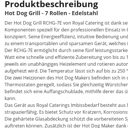
Produktbeschreibung
Hot Dog Grill - 7 Rollen - Edelstahl
Der Hot Dog Grill RCHG-7E von Royal Catering ist dank 
Komponenten speziell für den professionellen Einsatz i
konzipiert. Seine Energieeffizienz, intuitive Bedienung 
zu einem transportablen und sparsamen Gerät, welches in
Der RCHG-7E ermöglicht durch seine fünf leistungsstarke
Watt eine schnelle und effiziente Zubereitung von bis zu
jeweils ein unabhängiges Heizelement und rotieren aut
aufgeheizt wird. Die Temperatur lässt sich auf bis zu 250 
Die zwei Heizzonen des Hot Dog Makers befinden sich in
Thermostaten geregelt, sodass Sie gleichzeitig Würstch
befindet sich eine Auffangschublade, mithilfe derer das 
kann.
Das Gerät aus Royal Caterings Imbissbedarf besteht aus 
strapazierfähig. Es bietet Schutz vor Kratzern, Korros
Die gehärtete Glasabdeckung schützt die vorbereiteten S
auftreten können. Zusätzlich ist der Hot Dog Maker dank 