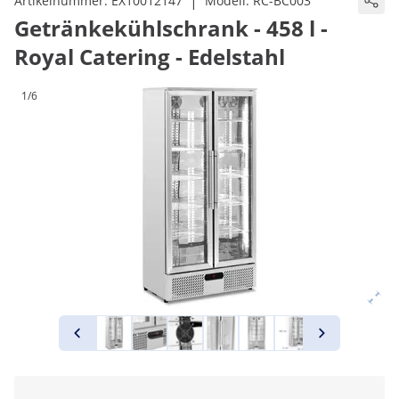
|
Artikelnummer:
EX10012147
Modell:
RC-BC003
Getränkekühlschrank - 458 l -
Royal Catering - Edelstahl
1/6