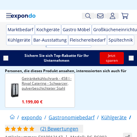
Marktbedarf
Kochgeräte
Gastro Möbel
Großkücheneinricht
Kühlgeräte
Bar-Ausstattung
Fleischereibedarf
Spültechnik
Sichern Sie sich Top-Rabatte für Ihr
Jetzt
Unternehmen
sparen
Personen, die dieses Produkt ansahen, interessierten sich auch für
Getränkekühlschrank - 458 l -
Royal Catering - Schwarzer,
pulverbeschichteter Stahl
1.199,00 €
/
expondo
/
Gastronomiebedarf
/
Kühlgeräte
/
G
(2) Bewertungen