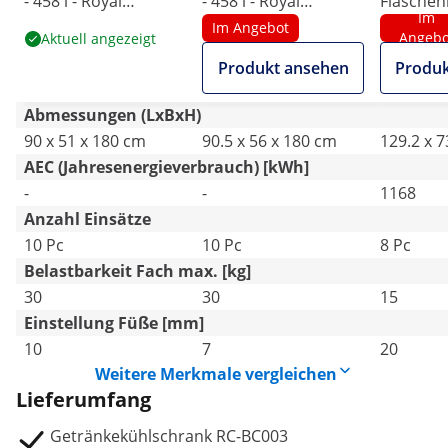
- 458 l - Royal
- 458 l - Royal
Flaschen
Im
Catering - Edelstahl
Catering - Schwarzer,
- 880 L
Im Angebot
Angebo
Aktuell angezeigt
pulverbeschichteter
Produkt ansehen
Produk
Stahl
Abmessungen (LxBxH)
90 x 51 x 180 cm
90.5 x 56 x 180 cm
129.2 x 7
AEC (Jahresenergieverbrauch) [kWh]
-
-
1168
Anzahl Einsätze
10 Pc
10 Pc
8 Pc
Belastbarkeit Fach max. [kg]
30
30
15
Einstellung Füße [mm]
10
7
20
Weitere Merkmale vergleichen
Lieferumfang
Getränkekühlschrank RC-BC003