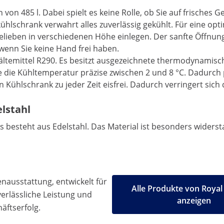
n 485 l. Dabei spielt es keine Rolle, ob Sie auf frisches 
hlschrank verwahrt alles zuverlässig gekühlt. Für eine op
 Belieben in verschiedenen Höhe einlegen. Der sanfte Öffn
wenn Sie keine Hand frei haben.
Kältemittel R290. Es besitzt ausgezeichnete thermodynamis
ie die Kühltemperatur präzise zwischen 2 und 8 °C. Dadurch
 Kühlschrank zu jeder Zeit eisfrei. Dadurch verringert sic
lstahl
steht aus Edelstahl. Das Material ist besonders widerstand
ausstattung, entwickelt für
Alle Produkte von Royal
 verlässliche Leistung und
anzeigen
äftserfolg.