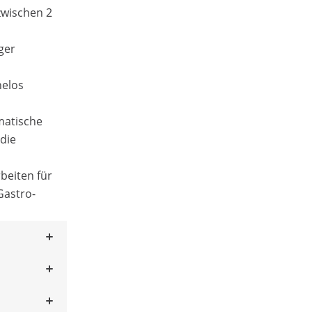
wischen 2
iger
elos
omatische
die
beiten für
Gastro-