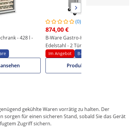
2
-
(0)
874,00 €
hrank - 428 l -
B-Ware Gastro-Kühlschrank - 373 l -
K
Edelstahl - 2 Türen - 4 Rollen -
6
er Stahl
abschließbar - Royal Catering
C
are
Im Angebot
B-Ware
 ansehen
Produkt ansehen
genügend gekühlte Waren vorrätig zu halten. Der
n sorgen für einen sicheren Stand, sobald Sie das Gerät
fugtem Zugriff sichern.