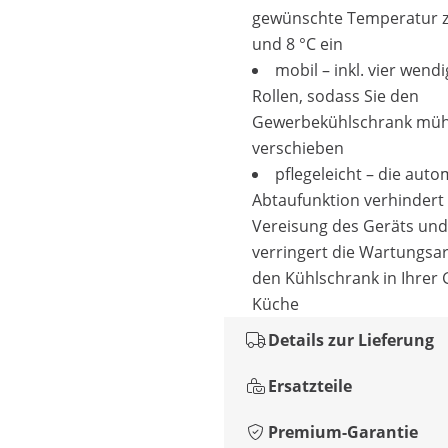
gewünschte Temperatur z
und 8 °C ein
mobil – inkl. vier wend
Rollen, sodass Sie den
Gewerbekühlschrank müh
verschieben
pflegeleicht – die aut
Abtaufunktion verhindert 
Vereisung des Geräts und
verringert die Wartungsar
den Kühlschrank in Ihrer 
Küche
Details zur Lieferung
Ersatzteile
Premium-Garantie