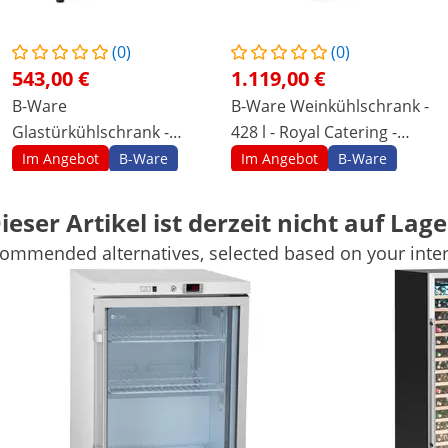
(0)
(0)
543,00 €
1.119,00 €
B-Ware
B-Ware Weinkühlschrank -
Glastürkühlschrank -
428 l - Royal Catering -
Flaschenkühlschrank - 170
pulverbeschichteter Stahl
Im Angebot
B-Ware
Im Angebot
B-Ware
L
Produkt ansehen
Produkt ansehen
ieser Artikel ist derzeit nicht auf Lage
ommended alternatives, selected based on your inter
69 x 60 x 87 cm
59.5 x 68 x 174 cm
569
200
3 Pc
16 Pc
-
-