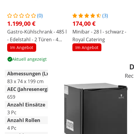
(0)
(3)
1.199,00 €
174,00 €
Gastro-Kühlschrank - 485 l
Minibar - 28 l - schwarz -
- Edelstahl - 2 Türen - 4
Royal Catering
Rollen - abschließbar -
Im Angebot
Im Angebot
Royal Catering
Aktuell angezeigt
Produkt ansehen
D
Abmessungen (LxBxH)
Rec
83 x 74 x 199 cm
38 x 46 x 44.5 cm
AEC (Jahresenergieverbrauch) [kWh]
659
67
Anzahl Einsätze
3 Pc
-
Anzahl Rollen
4 Pc
-