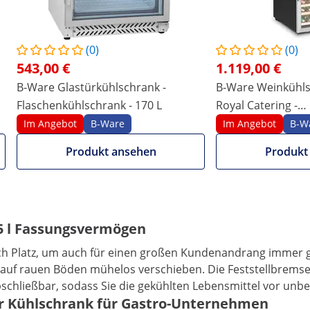
-
-
Weitere Merkmale vergleichen
(0)
(0)
543,00 €
1.119,00 €
B-Ware Glastürkühlschrank -
B-Ware Weinkühlsc
Flaschenkühlschrank - 170 L
Royal Catering -
pulverbeschichtet
Im Angebot
B-Ware
Im Angebot
B-W
Produkt ansehen
Produkt
5 l Fassungsvermögen
lich Platz, um auch für einen großen Kundenandrang immer 
h auf rauen Böden mühelos verschieben. Die Feststellbremse
schließbar, sodass Sie die gekühlten Lebensmittel vor unbe
Ihr Kühlschrank für Gastro-Unternehmen