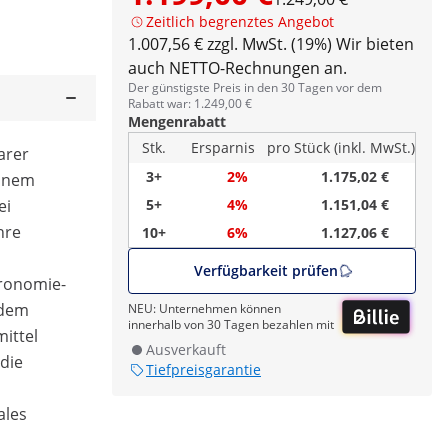
Zeitlich begrenztes Angebot
1.007,56 € zzgl. MwSt. (19%)
Wir bieten
auch NETTO-Rechnungen an.
Der günstigste Preis in den 30 Tagen vor dem
Rabatt war: 1.249,00 €
Mengenrabatt
Stk.
Ersparnis
pro Stück (inkl. MwSt.)
arer
3+
2%
1.175,02 €
einem
ei
5+
4%
1.151,04 €
hre
10+
6%
1.127,06 €
Verfügbarkeit prüfen
tronomie-
 dem
NEU: Unternehmen können
innerhalb von 30 Tagen bezahlen mit
ittel
Ausverkauft
 die
Tiefpreisgarantie
ales