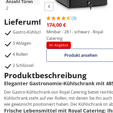
Anzahl Türen
2
-
(3)
Lieferumfang
174,00 €
Minibar - 28 l - schwarz - Royal
Gastro-Kühlschrank RCRC-2D630
Catering
3 Ablagen
Im Angebot
4 Rollen
Produkt ansehen
2 Schlüssel
Produktbeschreibung
Eleganter Gastronomie-Kühlschrank mit 48
Der Gastro-Kühlschrank von Royal Catering bietet reich
Kühlschrank steht auf vier Rollen, mit denen Sie ihn auc
wie gewünscht positioniert haben. Der Kühlschrank ist ab
Frische Lebensmittel mit Royal Catering: 