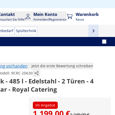
Kontakt
Mein Konto
Warenkorb
rauchen Sie Hilfe?
Anmelden/Registrieren
Kasse
eibedarf
Spültechnik
ung vorhanden
Jetzt die erste Bewertung schreiben
odell:
RCRC-2D630
- 485 l - Edelstahl - 2 Türen - 4
ar - Royal Catering
Im Angebot
1.199,00 €
1.249,00 €