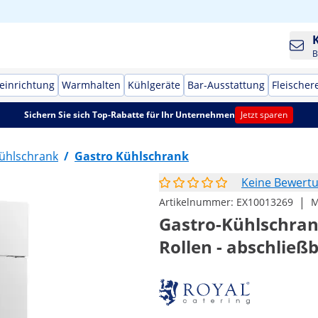
B
einrichtung
Warmhalten
Kühlgeräte
Bar-Ausstattung
Fleischer
Sichern Sie sich Top-Rabatte für Ihr Unternehmen
Jetzt sparen
ühlschrank
/
Gastro Kühlschrank
Keine Bewert
|
Artikelnummer:
EX10013269
M
Gastro-Kühlschrank 
Rollen - abschließb