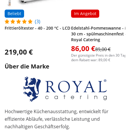
Beliebt
Im Angebot
(3)
Frittieröltester - 40 - 200 °C - LCD
Edelstahl-Pommeswanne - 80
30 cm - spülmaschinenfest -
Royal Catering
86,00 €
89,00 €
219,00 €
Der günstigste Preis in den 30 Tage
dem Rabatt war: 89,00 €
Über die Marke
Hochwertige Küchenausstattung, entwickelt für
effiziente Abläufe, verlässliche Leistung und
nachhaltigen Geschäftserfolg.