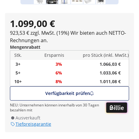
1.099,00 €
923,53 € zzgl. MwSt. (19%)
Wir bieten auch NETTO-
Rechnungen an.
Mengenrabatt
Stk.
Ersparnis
pro Stück (inkl. MwSt.)
3+
3%
1.066,03 €
5+
6%
1.033,06 €
10+
8%
1.011,08 €
Verfügbarkeit prüfen
NEU: Unternehmen können innerhalb von 30 Tagen
bezahlen mit
Ausverkauft
Tiefpreisgarantie