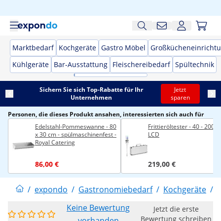
Marktbedarf
Kochgeräte
Gastro Möbel
Großkücheneinricht
Kühlgeräte
Bar-Ausstattung
Fleischereibedarf
Spültechnik
Sichern Sie sich Top-Rabatte für Ihr
Jetzt
Unternehmen
sparen
Personen, die dieses Produkt ansahen, interessierten sich auch für
Edelstahl-Pommeswanne - 80
Frittieröltester - 40 - 200 °
x 30 cm - spülmaschinenfest -
LCD
Royal Catering
86,00 €
219,00 €
/
expondo
/
Gastronomiebedarf
/
Kochgeräte
/
F
Keine Bewertung
Jetzt die erste
Bewertung schreiben
vorhanden