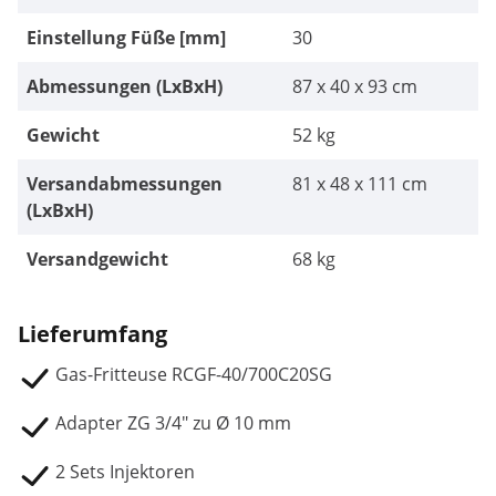
Einstellung Füße [mm]
30
Abmessungen (LxBxH)
87 x 40 x 93 cm
Gewicht
52 kg
Versandabmessungen
81 x 48 x 111 cm
(LxBxH)
Versandgewicht
68 kg
Lieferumfang
Gas-Fritteuse RCGF-40/700C20SG
Adapter ZG 3/4" zu Ø 10 mm
2 Sets Injektoren