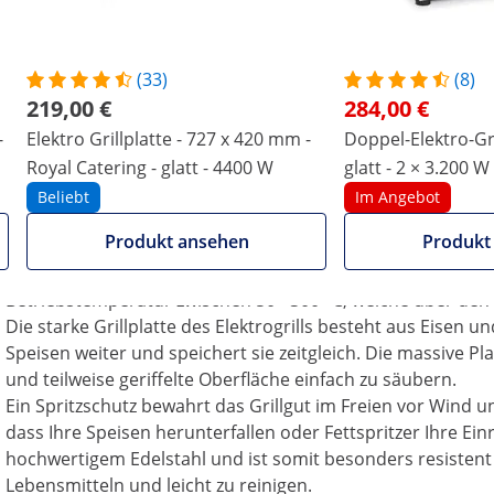
iebedarf von Royal Catering können Sie Ihre Gäste das
täten verwöhnen. Ob saftige Steaks und Burger, Fisch,
sind Ihrer Fantasie keine Grenzen gesetzt. Der Grill
(33)
(8)
ne hygienische und sehr saubere Arbeitsweise. Außerdem
219,00 €
284,00 €
nsatz in Großküchen – von Restaurants und Imbissen bis hin
-
Elektro Grillplatte - 727 x 420 mm -
Doppel-Elektro-Gri
Royal Catering - glatt - 4400 W
glatt - 2 × 3.200 W
Kochgeräte für Profis: Der durchdachte und l
Beliebt
Im Angebot
Catering
Produkt ansehen
Produkt
Das vollautomatische Thermostat gewährleistet, dass die
leistungsfähigen Heizelements, das mit 4400 W arbeitet, erre
Betriebstemperatur zwischen 50 - 300 °C, welche über den
Die starke Grillplatte des Elektrogrills besteht aus Eisen 
Speisen weiter und speichert sie zeitgleich. Die massive Pl
und teilweise geriffelte Oberfläche einfach zu säubern.
Ein Spritzschutz bewahrt das Grillgut im Freien vor Wind 
dass Ihre Speisen herunterfallen oder Fettspritzer Ihre Ei
hochwertigem Edelstahl und ist somit besonders resistent
Lebensmitteln und leicht zu reinigen.