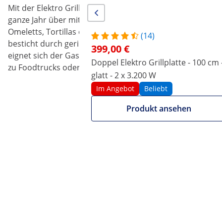
Mit der Elektro Grillplatte RCPG51-M aus dem Gastronom
ganze Jahr über mit leckeren und herzhaften Grillspeziali
Omeletts, Tortillas oder Gemüse – mit diesem Elektrogrill 
(14)
besticht durch geringe Rauchentwicklung sowie durch ei
399,00 €
eignet sich der Gastronomie-Grill erstklassig für den Ei
Doppel Elektro Grillplatte - 100 cm 
zu Foodtrucks oder Catering-Veranstaltungen.
glatt - 2 x 3.200 W
Im Angebot
Beliebt
Produkt ansehen