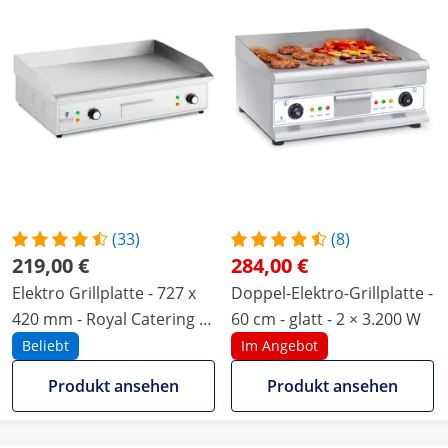
(33)
(8)
219,00 €
284,00 €
Elektro Grillplatte - 727 x
Doppel-Elektro-Grillplatte -
420 mm - Royal Catering -
60 cm - glatt - 2 × 3.200 W
glatt - 4400 W
Beliebt
Im Angebot
Produkt ansehen
Produkt ansehen