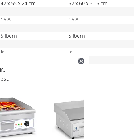
42 x 55 x 24 cm
52 x 60 x 31.5 cm
16 A
16 A
Silbern
Silbern
Ja
Ja
r.
21 kg
30.3 kg
est: