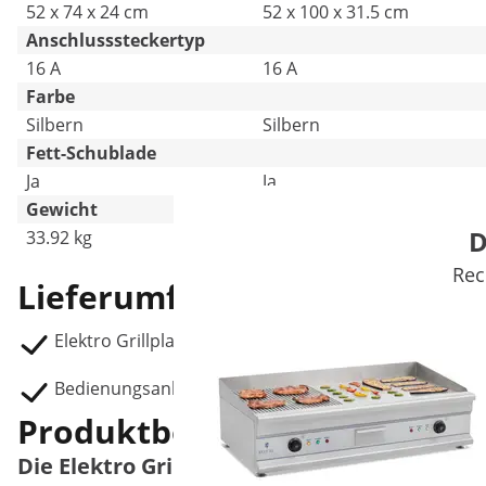
52 x 74 x 24 cm
52 x 100 x 31.5 cm
Anschlusssteckertyp
16 A
16 A
Farbe
Silbern
Silbern
Fett-Schublade
Ja
Ja
Gewicht
D
33.92 kg
47 kg
Rec
Lieferumfang
Elektro Grillplatte RCPG51-M
Bedienungsanleitung
Produktbeschreibung
Die Elektro Grillplatte für knusprige und le