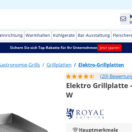
B
einrichtung
Warmhalten
Kühlgeräte
Bar-Ausstattung
Fleischer
Sichern Sie sich Top-Rabatte für Ihr Unternehmen
Jetzt sparen
astronomie-Grills
/
Grillplatten
/
Elektro-Grillplatten
(20) Bewertu
Elektro Grillplatte 
W
Hauptmerkmale