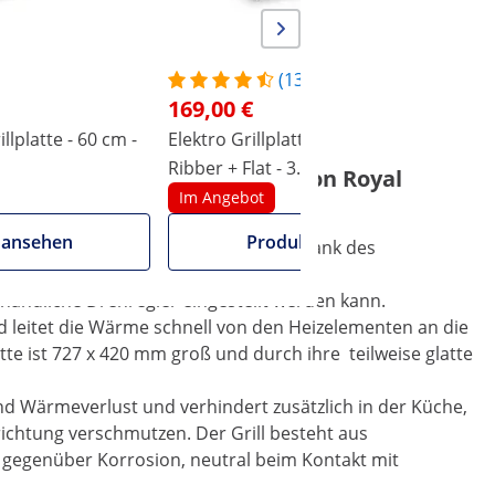
(13)
169,00 €
llplatte - 60 cm -
Elektro Grillplatte - 548 x 350 mm -
D
Ribber + Flat - 3.000 W
g
eistungsstarke Elektrogrill von Royal
Im Angebot
 ansehen
Produkt ansehen
 Temperatur konstant gehalten wird. Dank des
icht der Elektrogrill sehr schnell die
 handliche Drehregler eingestellt werden kann.
und leitet die Wärme schnell von den Heizelementen an die
atte ist 727 x 420 mm groß und durch ihre teilweise glatte
und Wärmeverlust und verhindert zusätzlich in der Küche,
nrichtung verschmutzen. Der Grill besteht aus
 gegenüber Korrosion, neutral beim Kontakt mit