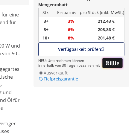
Mengenrabatt
Stk.
Ersparnis
pro Stück (inkl. MwSt.)
t für eine
3+
3%
212,43 €
send für
5+
6%
205,86 €
10+
8%
201,48 €
400 W und
Verfügbarkeit prüfen
 von 50 -
NEU: Unternehmen können
innerhalb von 30 Tagen bezahlen mit
 gegartes
Ausverkauft
tische
Tiefpreisgarantie
ts
tz und
nd Öl für
es
ertiger
uses