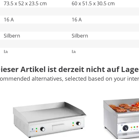
73.5 x 52 x 23.5 cm
60 x 51.5 x 30.5 cm
16 A
16 A
Silbern
Silbern
Ja
Ja
ieser Artikel ist derzeit nicht auf Lage
33.5 kg
32.85 kg
Weitere Merkmale vergleichen
ommended alternatives, selected based on your inter
ckere Spezialitäten