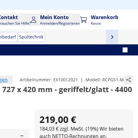
Kontakt
Mein Konto
Warenkorb
rauchen Sie Hilfe?
Anmelden/Registrieren
Kasse
eibedarf
Spültechnik
ngen
|
Artikelnummer:
EX10012021
Modell:
RCPG51-M
- 727 x 420 mm - geriffelt/glatt - 4400
219,00 €
184,03 € zzgl. MwSt. (19%)
Wir bieten
auch NETTO-Rechnungen an.