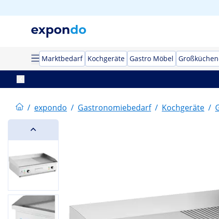
Marktbedarf
Kochgeräte
Gastro Möbel
Großküchen
/
expondo
/
Gastronomiebedarf
/
Kochgeräte
/
G