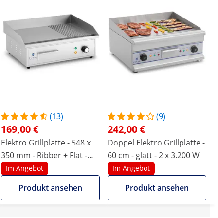
(13)
(9)
169,00 €
242,00 €
Elektro Grillplatte - 548 x
Doppel Elektro Grillplatte -
350 mm - Ribber + Flat -
60 cm - glatt - 2 x 3.200 W
3.000 W
Im Angebot
Im Angebot
Produkt ansehen
Produkt ansehen