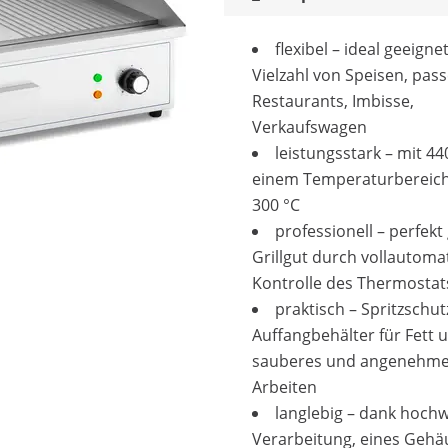
flexibel – ideal geeigne
Vielzahl von Speisen, pas
Restaurants, Imbisse,
Verkaufswagen
leistungsstark – mit 4
einem Temperaturbereich
300 °C
professionell – perfekt
Grillgut durch vollautoma
Kontrolle des Thermosta
praktisch – Spritzschu
Auffangbehälter für Fett u
sauberes und angenehm
Arbeiten
langlebig – dank hochw
Verarbeitung, eines Gehä