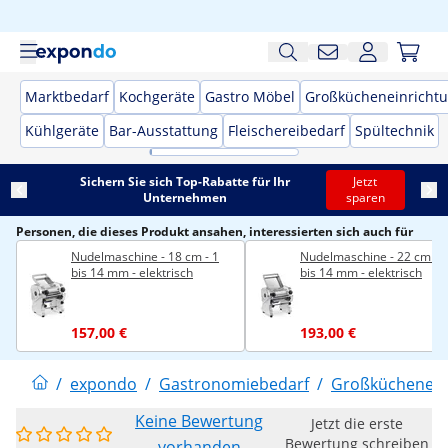
Marktbedarf
Kochgeräte
Gastro Möbel
Großkücheneinricht
Kühlgeräte
Bar-Ausstattung
Fleischereibedarf
Spültechnik
Sichern Sie sich Top-Rabatte für Ihr
Jetzt
Unternehmen
sparen
Personen, die dieses Produkt ansahen, interessierten sich auch für
Nudelmaschine - 18 cm - 1
Nudelmaschine - 22 cm - 1
bis 14 mm - elektrisch
bis 14 mm - elektrisch
157,00 €
193,00 €
/
expondo
/
Gastronomiebedarf
/
Großküchenein
Keine Bewertung
Jetzt die erste
Bewertung schreiben
vorhanden