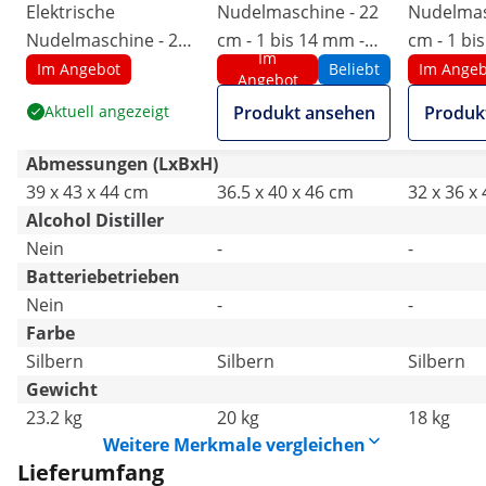
Elektrische
Nudelmaschine - 22
Nudelmas
Nudelmaschine - 28
cm - 1 bis 14 mm -
cm - 1 bi
Im
cm - 1 bis 14 mm
elektrisch
elektrisc
Im Angebot
Beliebt
Im Angeb
Angebot
mm Teigstärke -
Aktuell angezeigt
Produkt ansehen
Produk
Royal Catering
Abmessungen (LxBxH)
39 x 43 x 44 cm
36.5 x 40 x 46 cm
32 x 36 x
Alcohol Distiller
Nein
-
-
Batteriebetrieben
Nein
-
-
Farbe
Silbern
Silbern
Silbern
Gewicht
23.2 kg
20 kg
18 kg
Weitere Merkmale vergleichen
Lieferumfang