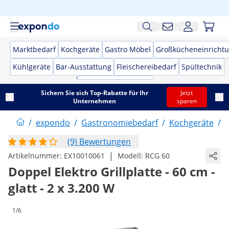
Marktbedarf
Kochgeräte
Gastro Möbel
Großkücheneinricht
Kühlgeräte
Bar-Ausstattung
Fleischereibedarf
Spültechnik
Sichern Sie sich Top-Rabatte für Ihr
Jetzt
Unternehmen
sparen
/
expondo
/
Gastronomiebedarf
/
Kochgeräte
/
G
(9) Bewertungen
|
Artikelnummer:
EX10010061
Modell:
RCG 60
Doppel Elektro Grillplatte - 60 cm -
glatt - 2 x 3.200 W
1/6