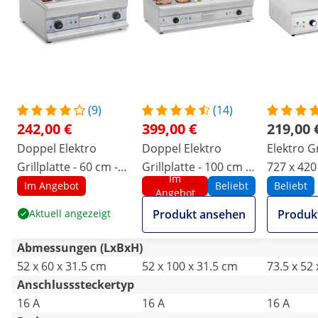
(9)
(14)
242,00 €
399,00 €
219,00 
Doppel Elektro
Doppel Elektro
Elektro Gr
Grillplatte - 60 cm -
Grillplatte - 100 cm -
727 x 420
Im
glatt - 2 x 3.200 W
glatt - 2 x 3.200 W
Catering -
Im Angebot
Beliebt
Beliebt
Angebot
W
Aktuell angezeigt
Produkt ansehen
Produk
Abmessungen (LxBxH)
52 x 60 x 31.5 cm
52 x 100 x 31.5 cm
73.5 x 52
Anschlusssteckertyp
16 A
16 A
16 A