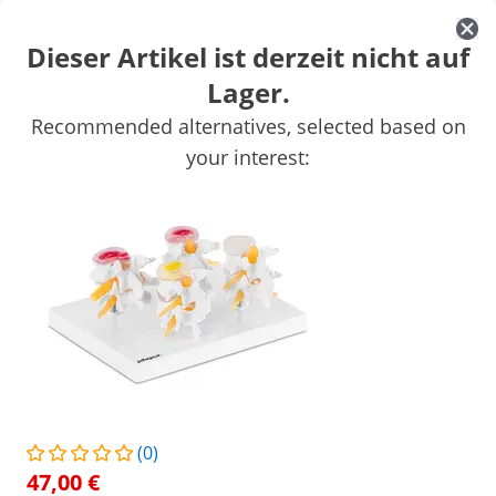
Dieser Artikel ist derzeit nicht auf
Lager.
Praxiseinrichtung
Anatomische Modelle
Recommended alternatives, selected based on
Rollatoren
your interest:
Sichern Sie sich Top-Rabatte für Ihr
Jetzt
Unternehmen
sparen
/
expondo
/
Mobilität & Pflege
/
Anatomische Mo
(5) Bewertungen
|
Artikelnummer:
EX10040254
Modell:
PHY-SM-2
Wirbelsäule-Modell mit Becken -
lebensgroß
(0)
1/4
47,00 €