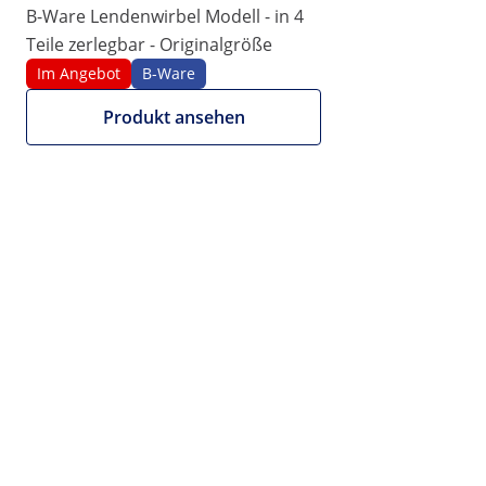
B-Ware Lendenwirbel Modell - in 4
Teile zerlegbar - Originalgröße
Im Angebot
B-Ware
Produkt ansehen
69,00 €
57,98 € zzgl. MwSt. (19%)
Wir bieten auch NETTO-
Rechnungen an.
Mengenrabatt
Stk.
Ersparnis
pro Stück (inkl. MwSt.)
3+
3%
66,93 €