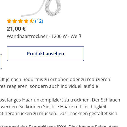
 ist.
 Gegensatz zu vielen vergleichbaren Geräten, muss an
obald Sie den Föhnkopf von seiner Aufhängung nehmen,
(12)
 von Ihnen verwendet werden kann. Nach Gebrauch kann das
21,00 €
en und das Gerät schaltet sich automatisch aus.
Wandhaartrockner - 1200 W - Weiß
 und erwärmt die ausströmende Luft auf bis zu 54 °C.
/s erreicht. Diese Lufttemperatur und -geschwindigkeit
ädigen oder zu verwirren. Das Verhältnis zwischen
Produkt ansehen
andhaartrockner zu einem überaus leistungsstarken
An der Vorderseite des Trockners wurde ein stufenloser
ft je nach Bedürfnis zu erhöhen oder zu reduzieren.
s reagieren, sondern auch individuell auf die
bst langes Haar unkompliziert zu trocknen. Der Schlauch
werden. So können Sie Ihre Haare mit Leichtigkeit
ät heranrücken zu müssen. Das Trocknen gestaltet sich