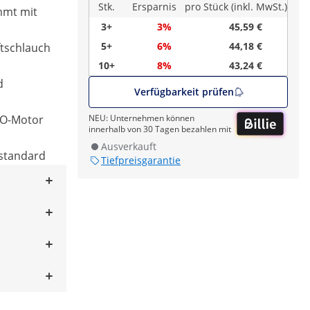
Stk.
Ersparnis
pro Stück (inkl. MwSt.)
ommt mit
3+
3%
45,59 €
5+
6%
44,18 €
ftschlauch
10+
8%
43,24 €
d
Verfügbarkeit prüfen
CO-Motor
NEU: Unternehmen können
innerhalb von 30 Tagen bezahlen mit
Ausverkauft
sstandard
Tiefpreisgarantie