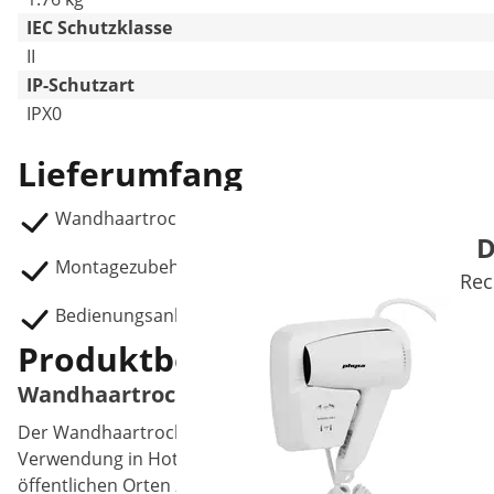
IEC Schutzklasse
II
IP-Schutzart
IPX0
Lieferumfang
Wandhaartrockner ULTIME
D
Montagezubehör
Rec
Bedienungsanleitung
Produktbeschreibung
Wandhaartrockner ULTIME
Der Wandhaartrockner ULTIME von Physa ergänzt optimal 
Verwendung in Hotels, Poolanlagen oder Schwimmbädern 
öffentlichen Orten zum Einsatz kommen, wo ein stationär