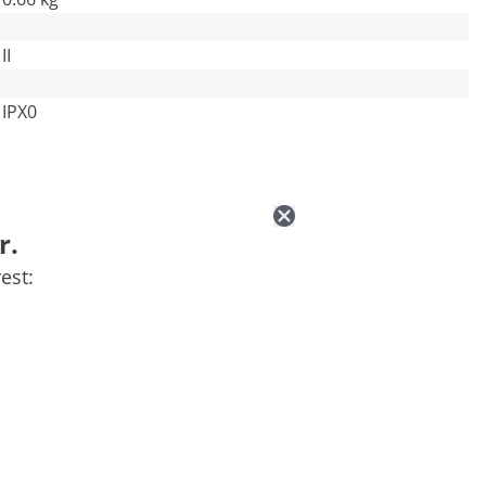
II
IPX0
r.
est: