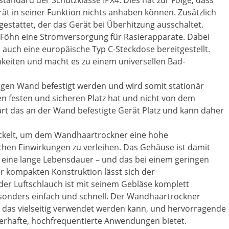
tandard der Schutzklasse IPX4. Dies hat zur Folge, dass
ät in seiner Funktion nichts anhaben können. Zusätzlich
estattet, der das Gerät bei Überhitzung ausschaltet.
 Föhn eine Stromversorgung für Rasierapparate. Dabei
 auch eine europäische Typ C-Steckdose bereitgestellt.
keiten und macht es zu einem universellen Bad-
igen Wand befestigt werden und wird somit stationär
nen festen und sicheren Platz hat und nicht von dem
t das an der Wand befestigte Gerät Platz und kann daher
ickelt, um dem Wandhaartrockner eine hohe
hen Einwirkungen zu verleihen. Das Gehäuse ist damit
 eine lange Lebensdauer – und das bei einem geringen
r kompakten Konstruktion lässt sich der
er Luftschlauch ist mit seinem Gebläse komplett
sonders einfach und schnell. Der Wandhaartrockner
, das vielseitig verwendet werden kann, und hervorragende
erhafte, hochfrequentierte Anwendungen bietet.