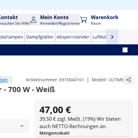
Kontakt
Mein Konto
Warenkorb
rauchen Sie Hilfe?
Anmelden/Registrieren
Kasse
olarlampen
Dampfglätter
Absperrständer
Luftkühler
ngen
|
Artikelnummer:
EX10040161
Modell:
ULTIME
- 700 W - Weiß
47,00 €
39,50 € zzgl. MwSt. (19%)
Wir bieten
auch NETTO-Rechnungen an.
Mengenrabatt