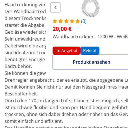
Haartrocknung von Besuchern oder Bewohnern erwünscht
Der Wandhaartrockner funktioniert ganz automatisch: Im
diesem Trockner kein EIN/AUS-Knopf gedrückt werden. S
(3)
startet die Abgabe heißer Luft, sodass der Föhn direkt
20,00 €
Gebläse wieder sicher an der Aufhängung eingesetzt werd
Wandhaartrockner - 1200 W - Weiß
Sein umweltfreundlicher ECO-Motor arbeitet mit 700 Watt
Dabei wird eine angenehme Luftgeschwindigkeit von 13 m
Im Angebot
Beliebt
sind ideal zum Trocknen von Haaren, ohne diese zu besch
benötigter Energie und erreichter Leistung macht den W
Produkt ansehen
Badzubehör.
Sie können die gewünschte Luftmenge selbst regulieren: 
Drehregler angebracht, der es erlaubt, die abgegebene Lu
Damit können Sie nicht nur auf den Nässegrad Ihres Haare
Beschaffenheit.
Durch den 170 cm langen Luftschlauch ist es möglich, sel
ist durchweg flexibel und kann per Hand bequem geführt 
trocknen, ohne sich dabei drehen oder näher an das Ger
somit einfach und effizient.