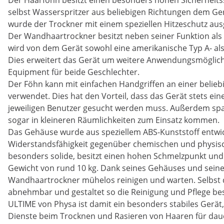
Der Haarföhn besitzt einen besonders hohen Sicherheitss
selbst Wasserspritzer aus beliebigen Richtungen dem Ger
wurde der Trockner mit einem speziellen Hitzeschutz ausg
Der Wandhaartrockner besitzt neben seiner Funktion als
wird von dem Gerät sowohl eine amerikanische Typ A- als
Dies erweitert das Gerät um weitere Anwendungsmöglich
Equipment für beide Geschlechter.
Der Föhn kann mit einfachen Handgriffen an einer belieb
verwendet. Dies hat den Vorteil, dass das Gerät stets ei
jeweiligen Benutzer gesucht werden muss. Außerdem spar
sogar in kleineren Räumlichkeiten zum Einsatz kommen.
Das Gehäuse wurde aus speziellem ABS-Kunststoff entw
Widerstandsfähigkeit gegenüber chemischen und physisc
besonders solide, besitzt einen hohen Schmelzpunkt und
Gewicht von rund 10 kg. Dank seines Gehäuses und seine
Wandhaartrockner mühelos reinigen und warten. Selbst d
abnehmbar und gestaltet so die Reinigung und Pflege be
ULTIME von Physa ist damit ein besonders stabiles Gerät
Dienste beim Trocknen und Rasieren von Haaren für dau