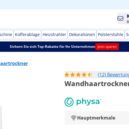
B
schine
Kofferablage
Heizstrahler
Dekorationen
Polsterstühle
S
Sichern Sie sich Top-Rabatte für Ihr Unternehmen
Jetzt sparen
Haartrockner
(12) Bewertu
Wandhaartrockner 
Hauptmerkmale