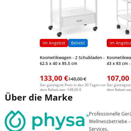
Im Angebot
Beliebt
Im Angebo
Kosmetikwagen - 2 Schubladen -
Kosmetikwag
62.5 x 40 x 85.5 cm
43 x 83 cm 
133,00 €
107,00
148,00 €
Der günstigste Preis in den 30 Tagen vor
Der günstigste
dem Rabatt war: 148,00 €
dem Rabatt war
Über die Marke
Professionelle Ger
Wellnessbetriebe –
Services.