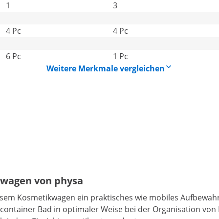
1
3
4 Pc
4 Pc
6 Pc
1 Pc
Weitere Merkmale vergleichen
ikwagen von physa
diesem Kosmetikwagen ein praktisches wie mobiles Aufbewahr
lcontainer Bad in optimaler Weise bei der Organisation vo