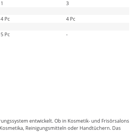
1
3
4 Pc
4 Pc
5 Pc
-
ungssystem entwickelt. Ob in Kosmetik- und Frisörsalons
n Kosmetika, Reinigungsmitteln oder Handtüchern. Das