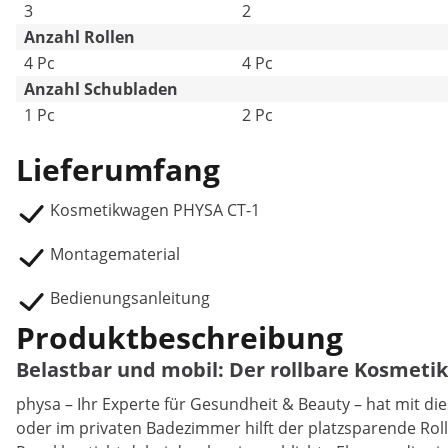
3
2
Anzahl Rollen
4 Pc
4 Pc
Anzahl Schubladen
1 Pc
2 Pc
Lieferumfang
Kosmetikwagen PHYSA CT-1
Montagematerial
Bedienungsanleitung
Produktbeschreibung
Belastbar und mobil: Der rollbare Kosmet
physa – Ihr Experte für Gesundheit & Beauty – hat mit 
oder im privaten Badezimmer hilft der platzsparende Rol