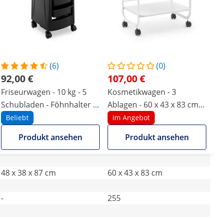
(6)
(0)
92,00 €
107,00 €
Friseurwagen - 10 kg - 5
Kosmetikwagen - 3
Schubladen - Föhnhalter -
Ablagen - 60 x 43 x 83 cm -
485 x 380 mm Ablage
Weiß
Beliebt
Im Angebot
Produkt ansehen
Produkt ansehen
48 x 38 x 87 cm
60 x 43 x 83 cm
-
255