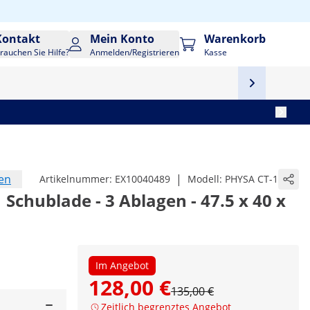
Kontakt
Mein Konto
Warenkorb
rauchen Sie Hilfe?
Anmelden/Registrieren
Kasse
en
|
Artikelnummer:
EX10040489
Modell:
PHYSA CT-1
Schublade - 3 Ablagen - 47.5 x 40 x
Im Angebot
128,00 €
135,00 €
Zeitlich begrenztes Angebot