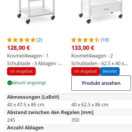
(2)
(18)
128,00 €
133,00 €
Kosmetikwagen - 1
Kosmetikwagen - 2
Schublade - 3 Ablagen -
Schubladen - 62.5 x 40 x
47.5 x 40 x 85.5 cm
85.5 cm
Im Angebot
Im Angebot
Beliebt
Aktuell angezeigt
Produkt ansehen
Abmessungen (LxBxH)
40 x 47.5 x 86 cm
40 x 62.5 x 86 cm
Abstand zwischen den Regalen [mm]
245
350
Anzahl Ablagen