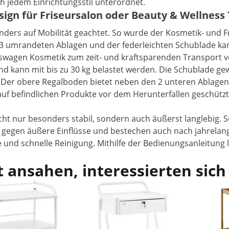
ich jedem Einrichtungsstil unterordnet.
sign für Friseursalon oder Beauty & Wellnes
ers auf Mobilität geachtet. So wurde der Kosmetik- und F
it 3 umrandeten Ablagen und der federleichten Schublade 
swagen Kosmetik zum zeit- und kraftsparenden Transport ve
kann mit bis zu 30 kg belastet werden. Die Schublade gewäh
 Der obere Regalboden bietet neben den 2 unteren Ablagen e
f befindlichen Produkte vor dem Herunterfallen geschütz
cht nur besonders stabil, sondern auch äußerst langlebig. S
egen äußere Einflüsse und bestechen auch nach jahrelange
e und schnelle Reinigung. Mithilfe der Bedienungsanleitu
 ansahen, interessierten sich