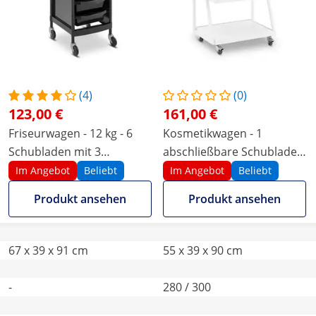
(4)
(0)
123,00 €
161,00 €
Friseurwagen - 12 kg - 6
Kosmetikwagen - 1
Schubladen mit 3
abschließbare Schublade -
Trennwänden - Föhnhalter
3 Ablagen - max. 80 kg -
Im Angebot
Beliebt
Im Angebot
Beliebt
- 420 x 390 mm Ablage
weiß
Produkt ansehen
Produkt ansehen
67 x 39 x 91 cm
55 x 39 x 90 cm
-
280 / 300