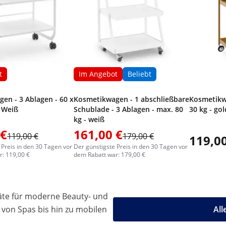
t
Im Angebot
Beliebt
en - 3 Ablagen - 60 x
Kosmetikwagen - 1 abschließbare
Kosmetikwa
- Weiß
Schublade - 3 Ablagen - max. 80
30 kg - gol
kg - weiß
 €
161,00 €
119,00 €
179,00 €
119,00
 Preis in den 30 Tagen vor
Der günstigste Preis in den 30 Tagen vor
: 119,00 €
dem Rabatt war: 179,00 €
äte für moderne Beauty- und
 von Spas bis hin zu mobilen
All