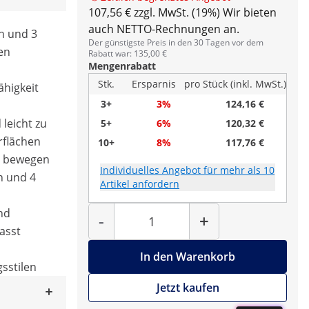
107,56 € zzgl. MwSt. (19%)
Wir bieten
auch NETTO-Rechnungen an.
h und 3
Der günstigste Preis in den 30 Tagen vor dem
en
Rabatt war: 135,00 €
Mengenrabatt
Stk.
Ersparnis
pro Stück (inkl. MwSt.)
ähigkeit
3+
3%
124,16 €
 leicht zu
5+
6%
120,32 €
rflächen
10+
8%
117,76 €
u bewegen
Individuelles Angebot für mehr als 10
n und 4
Artikel anfordern
Menge
und
-
+
asst
In den Warenkorb
gsstilen
Jetzt kaufen