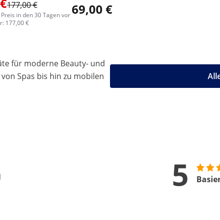
 €
177,00 €
69,00 €
 Preis in den 30 Tagen vor
: 177,00 €
äte für moderne Beauty- und
 von Spas bis hin zu mobilen
All
5
n
Basie