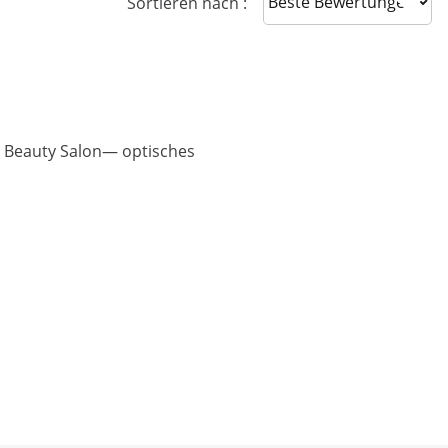
Sort reviews
Sortieren nach :
en Beauty Salon— optisches