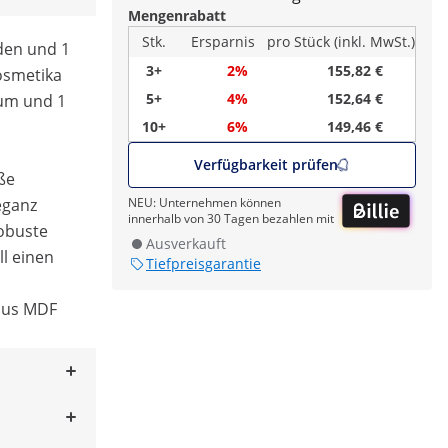
Mengenrabatt
Stk.
Ersparnis
pro Stück (inkl. MwSt.)
den und 1
3+
2%
155,82 €
osmetika
5+
4%
152,64 €
aum und 1
10+
6%
149,46 €
Verfügbarkeit prüfen
ße
eganz
NEU: Unternehmen können
innerhalb von 30 Tagen bezahlen mit
robuste
Ausverkauft
ll einen
Tiefpreisgarantie
 aus MDF