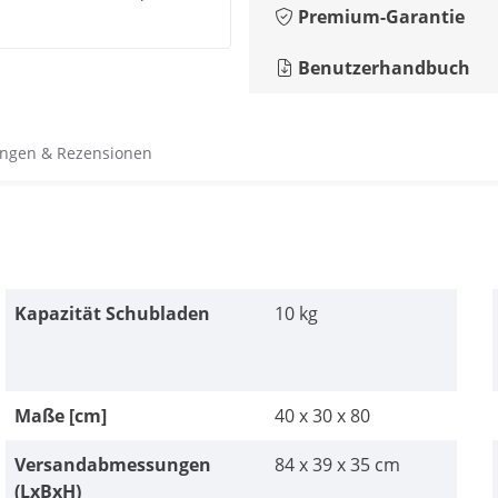
Premium-Garantie
Benutzerhandbuch
ngen & Rezensionen
Kapazität Schubladen
10 kg
Maße [cm]
40 x 30 x 80
Versandabmessungen
84 x 39 x 35 cm
(LxBxH)