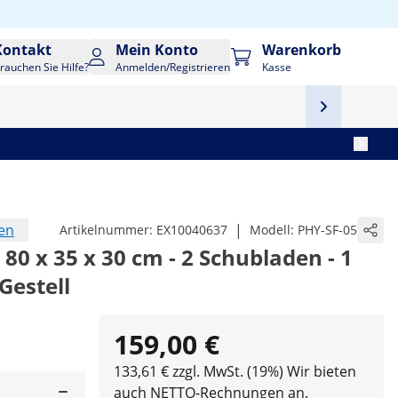
Kontakt
Mein Konto
Warenkorb
rauchen Sie Hilfe?
Anmelden/Registrieren
Kasse
en
|
Artikelnummer:
EX10040637
Modell:
PHY-SF-05
80 x 35 x 30 cm - 2 Schubladen - 1
Gestell
159,00 €
133,61 € zzgl. MwSt. (19%)
Wir bieten
auch NETTO-Rechnungen an.