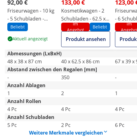
92,00 €
133,00 €
123,00 
Friseurwagen - 10 kg
Kosmetikwagen - 2
Friseurwa
- 5 Schubladen -
Schubladen - 62.5 x
- 6 Schub
Im
Im
Föhnhalter - 485 x
40 x 85.5 cm
Trennwän
Beliebt
Beliebt
Angebot
Angebo
380 mm Ablage
Föhnhalte
Aktuell angezeigt
Produkt ansehen
Produk
390 mm A
Abmessungen (LxBxH)
48 x 38 x 87 cm
40 x 62.5 x 86 cm
67 x 39 x
Abstand zwischen den Regalen [mm]
-
350
-
Anzahl Ablagen
1
2
1
Anzahl Rollen
4 Pc
4 Pc
4 Pc
Anzahl Schubladen
5 Pc
2 Pc
6 Pc
Weitere Merkmale vergleichen