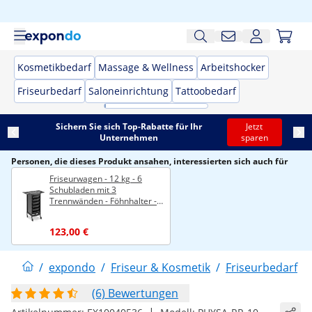
Kosmetikbedarf
Massage & Wellness
Arbeitshocker
Friseurbedarf
Saloneinrichtung
Tattoobedarf
Sichern Sie sich Top-Rabatte für Ihr
Jetzt
Unternehmen
sparen
Personen, die dieses Produkt ansahen, interessierten sich auch für
Friseurwagen - 12 kg - 6
Schubladen mit 3
Trennwänden - Föhnhalter -
420 x 390 mm Ablage
123,00 €
/
expondo
/
Friseur & Kosmetik
/
Friseurbedarf
/
(6) Bewertungen