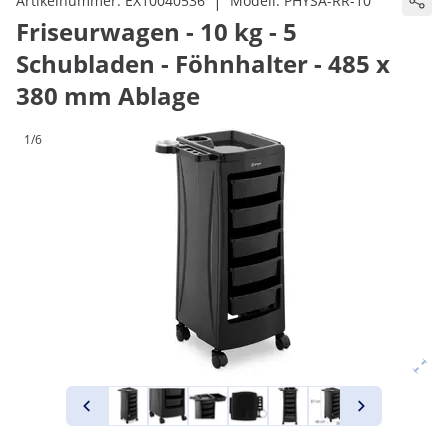
|
Artikelnummer:
EX10040536
Modell:
PHYSA-RR-10
Friseurwagen - 10 kg - 5
Schubladen - Föhnhalter - 485 x
380 mm Ablage
1/6