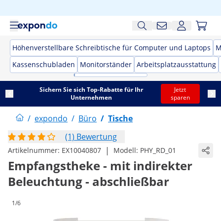
Höhenverstellbare Schreibtische für Computer und Laptops
M
Kassenschubladen
Monitorständer
Arbeitsplatzausstattung
Sichern Sie sich Top-Rabatte für Ihr
Jetzt
Unternehmen
sparen
/
expondo
/
Büro
/
Tische
(1) Bewertung
|
Artikelnummer:
EX10040807
Modell:
PHY_RD_01
Empfangstheke - mit indirekter
Beleuchtung - abschließbar
1/6