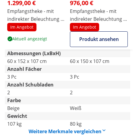
1.299,00 €
976,00 €
Empfangstheke - mit
Empfangstheke - mit
indirekter Beleuchtung -
indirekter Beleuchtung -
abschließbar
abschließbar -
Im Angebot
Im Angebot
ausziehbare
Aktuell angezeigt
Produkt ansehen
Tastaturablage
Abmessungen (LxBxH)
60 x 152 x 107 cm
60 x 150 x 107 cm
Anzahl Fächer
3 Pc
3 Pc
Anzahl Schubladen
2
2
Farbe
Beige
Weiß
Gewicht
107 kg
80 kg
Weitere Merkmale vergleichen