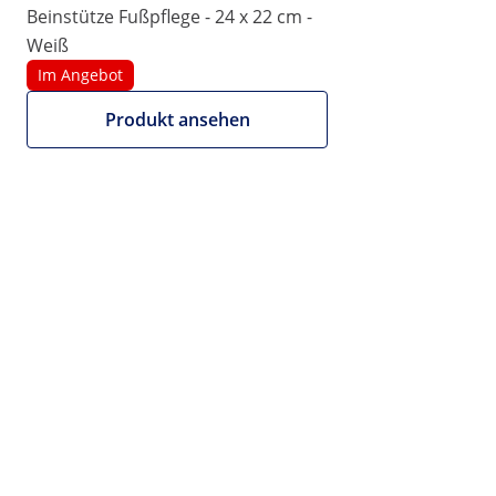
Beinstütze Fußpflege - 24 x 22 cm -
|
Artikelnummer:
EX10040584
Modell:
PHYSA FR-09
Weiß
Beinstütze Fußpflege - 24 x 22 cm -
Im Angebot
Creme­far­ben
Produkt ansehen
1/5