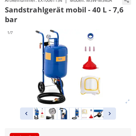
|
Artikelnummer:
EX10061154
Modell:
MSW-MS40A
Sandstrahlgerät mobil - 40 L - 7,6
bar
1/7