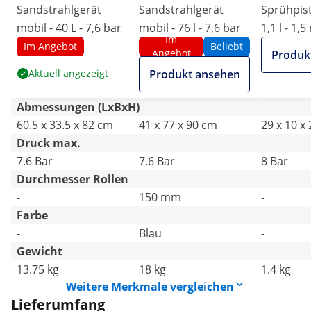
Sandstrahlgerät
Sandstrahlgerät
Sprühpisto
mobil - 40 L - 7,6 bar
mobil - 76 l - 7,6 bar
1,1 l - 1,
Im
Im Angebot
Beliebt
Angebot
Produk
Aktuell angezeigt
Produkt ansehen
Abmessungen (LxBxH)
60.5 x 33.5 x 82 cm
41 x 77 x 90 cm
29 x 10 x
Druck max.
7.6 Bar
7.6 Bar
8 Bar
Durchmesser Rollen
-
150 mm
-
Farbe
-
Blau
-
Gewicht
13.75 kg
18 kg
1.4 kg
Weitere Merkmale vergleichen
Lieferumfang