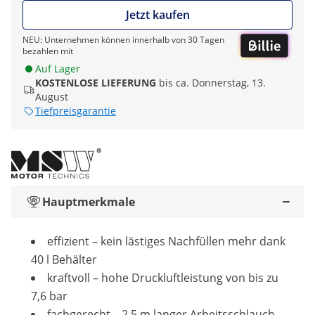
Jetzt kaufen
NEU: Unternehmen können innerhalb von 30 Tagen
bezahlen mit
Auf Lager
KOSTENLOSE LIEFERUNG
bis ca. Donnerstag, 13.
August
Tiefpreisgarantie
Hauptmerkmale
effizient – kein lästiges Nachfüllen mehr dank
40 l Behälter
kraftvoll – hohe Druckluftleistung von bis zu
7,6 bar
fachgerecht – 2,5 m langer Arbeitsschlauch