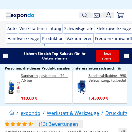
Auto
Werkstatteinrichtung
Schweißgeräte
Elektrowerkzeuge
Handwerkzeuge
Produktion
Vakuumierer
Frequenzumwandl
Sichern Sie sich Top-Rabatte für Ihr
Jetzt
Unternehmen
sparen
Personen, die dieses Produkt ansahen, interessierten sich auch für
Sandstrahlgerät mobil - 76 l -
Sandstrahlkabine - 990 L -
7,6 bar
Beleuchtung, Fußpedal
119,00 €
1.439,00 €
/
expondo
/
Werkstatt & Werkzeuge
/
Druckluftw
(13) Bewertungen