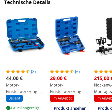
Technische Details
(8)
(6)
44,00 €
29,00 €
215,00 
Motor-
Motor-
Nockenwe
Einstellwerkzeug -
Einstellwerkzeug -
Montagew
VW - Audi - Seat -
Opel - Vauxhall - 1.6
universell 
Beliebt
Im Angebot
Im Angeb
Skoda - 1.0, 1.2, 1.4
CDTi
Aktuell angezeigt
Produkt ansehen
Produk
TSI / TFSI