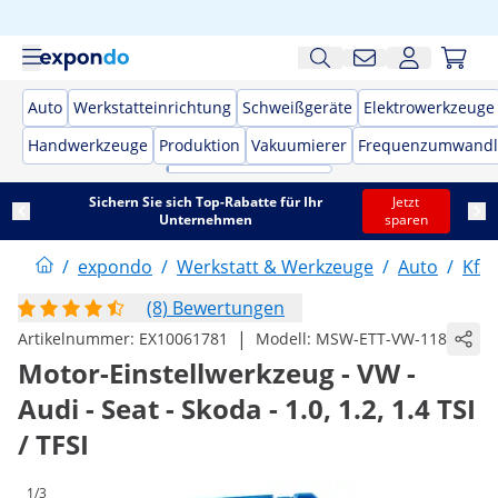
Auto
Werkstatteinrichtung
Schweißgeräte
Elektrowerkzeuge
Handwerkzeuge
Produktion
Vakuumierer
Frequenzumwandl
Sichern Sie sich Top-Rabatte für Ihr
Jetzt
Unternehmen
sparen
/
expondo
/
Werkstatt & Werkzeuge
/
Auto
/
Kfz
(8) Bewertungen
|
Artikelnummer:
EX10061781
Modell:
MSW-ETT-VW-118
Motor-Einstellwerkzeug - VW -
Audi - Seat - Skoda - 1.0, 1.2, 1.4 TSI
/ TFSI
1/3