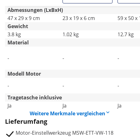
Abmessungen (LxBxH)
47 x 29 x 9 cm
23 x 19 x 6 cm
59 x 50 x
Gewicht
3.8 kg
1.02 kg
12.7 kg
Material
-
-
-
Modell Motor
-
-
-
Tragetasche inklusive
Ja
Ja
Ja
Weitere Merkmale vergleichen
Lieferumfang
Motor-Einstellwerkzeug MSW-ETT-VW-118