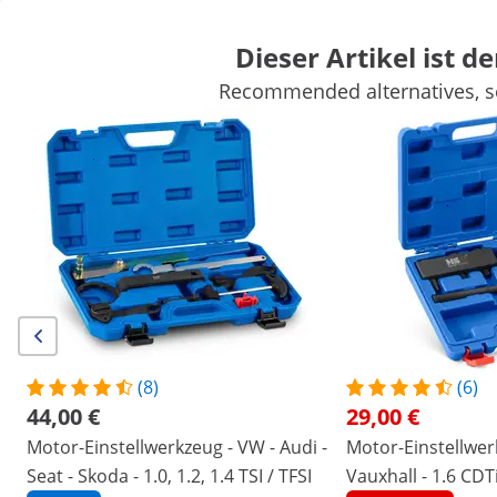
Dieser Artikel ist de
Recommended alternatives, se
Auto
Werkstatteinrichtung
Schweißgeräte
Elektrowerkzeuge
Handwerkzeuge
Produktion
Vakuumierer
Frequenzumwandl
Sichern Sie sich Top-Rabatte für Ihr
Jetzt
Unternehmen
sparen
/
expondo
/
Werkstatt & Werkzeuge
/
Auto
/
Kfz
Keine Bewertung
Jetzt die erste
Bewertung schreiben
vorhanden
Artikelnummer:
Modell:
MSW-ETT-VAG-
|
EX10061757
110
(8)
(6)
Motor-Einstellwerkzeug - für VAG
44,00 €
29,00 €
1.8 TSI/TFSI, 2.0 TSI/TFSI
Motor-Einstellwerkzeug - VW - Audi -
Motor-Einstellwerk
Seat - Skoda - 1.0, 1.2, 1.4 TSI / TFSI
Vauxhall - 1.6 CDT
1/3