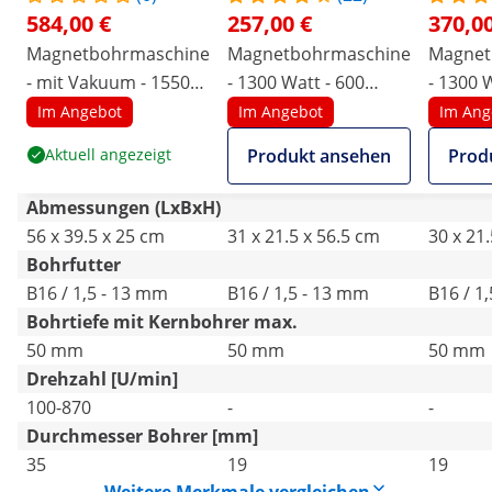
584,00 €
257,00 €
370,00
Magnetbohrmaschine
Magnetbohrmaschine
Magnet
- mit Vakuum - 1550
- 1300 Watt - 600
- 1300 
W - 870 U/min -
U/min
U/min -
Im Angebot
Im Angebot
Im Ang
Bohrdurchmesser
Schaft
Aktuell angezeigt
Produkt ansehen
Prod
max. 35 mm
Abmessungen (LxBxH)
56 x 39.5 x 25 cm
31 x 21.5 x 56.5 cm
30 x 21
Bohrfutter
B16 / 1,5 - 13 mm
B16 / 1,5 - 13 mm
B16 / 1
Bohrtiefe mit Kernbohrer max.
50 mm
50 mm
50 mm
Drehzahl [U/min]
100-870
-
-
Durchmesser Bohrer [mm]
35
19
19