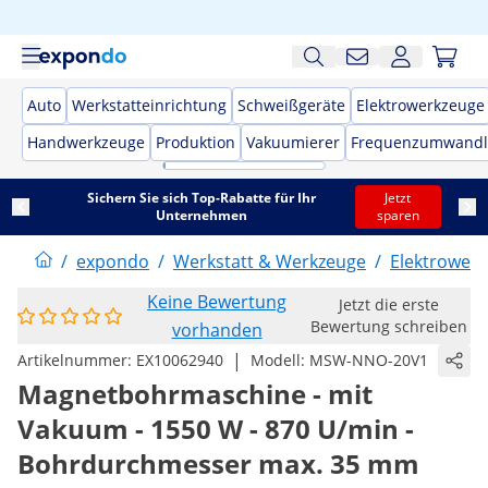
Auto
Werkstatteinrichtung
Schweißgeräte
Elektrowerkzeuge
Handwerkzeuge
Produktion
Vakuumierer
Frequenzumwandl
Sichern Sie sich Top-Rabatte für Ihr
Jetzt
Unternehmen
sparen
/
expondo
/
Werkstatt & Werkzeuge
/
Elektrower
Keine Bewertung
Jetzt die erste
Bewertung schreiben
vorhanden
|
Artikelnummer:
EX10062940
Modell:
MSW-NNO-20V1
Magnetbohrmaschine - mit
Vakuum - 1550 W - 870 U/min -
Bohrdurchmesser max. 35 mm