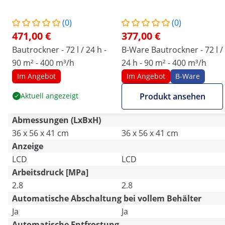
(0)
(0)
471,00 €
377,00 €
Bautrockner - 72 l / 24 h -
B-Ware Bautrockner - 72 l /
90 m² - 400 m³/h
24 h - 90 m² - 400 m³/h
Im Angebot
Im Angebot
B-Ware
Aktuell angezeigt
Produkt ansehen
Abmessungen (LxBxH)
36 x 56 x 41 cm
36 x 56 x 41 cm
Anzeige
LCD
LCD
Arbeitsdruck [MPa]
2.8
2.8
Automatische Abschaltung bei vollem Behälter
Ja
Ja
Automatische Entfrostung