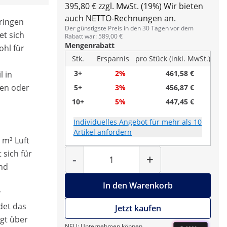
395,80 € zzgl. MwSt. (19%)
Wir bieten
auch NETTO-Rechnungen an.
ringen
Der günstigste Preis in den 30 Tagen vor dem
et sich
Rabatt war: 589,00 €
Mengenrabatt
hl für
Stk.
Ersparnis
pro Stück (inkl. MwSt.)
3+
2%
461,58 €
l in
ken oder
5+
3%
456,87 €
10+
5%
447,45 €
Individuelles Angebot für mehr als 10
Artikel anfordern
 m³ Luft
Menge
 sich für
-
+
nd
In den Warenkorb
r
det das
Jetzt kaufen
ügt über
NEU: Unternehmen können