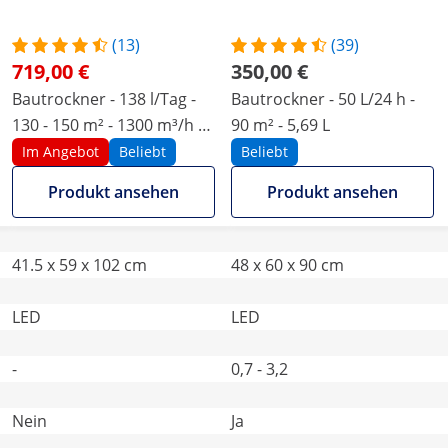
(13)
(39)
719,00 €
350,00 €
Bautrockner - 138 l/Tag -
Bautrockner - 50 L/24 h -
130 - 150 m² - 1300 m³/h -
90 m² - 5,69 L
mit Griff - Pro Series
Im Angebot
Beliebt
Beliebt
Produkt ansehen
Produkt ansehen
41.5 x 59 x 102 cm
48 x 60 x 90 cm
LED
LED
-
0,7 - 3,2
Nein
Ja