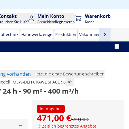
Kontakt
Mein Konto
Warenkorb
rauchen Sie Hilfe?
Anmelden/Registrieren
Kasse
Löttechnik
Handwerkzeuge
Produktion
Vakuumierer
Frequenzu
ung vorhanden
Jetzt die erste Bewertung schreiben
odell:
MSW-DEH CRAWL SPACE 90
/ 24 h - 90 m² - 400 m³/h
Im Angebot
471,00 €
589,00 €
Zeitlich begrenztes Angebot