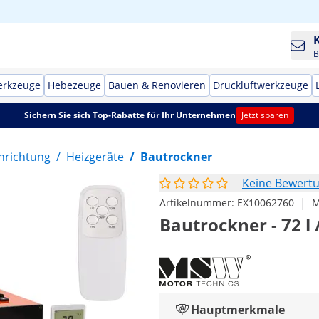
B
erkzeuge
Hebezeuge
Bauen & Renovieren
Druckluftwerkzeuge
Sichern Sie sich Top-Rabatte für Ihr Unternehmen
Jetzt sparen
nrichtung
/
Heizgeräte
/
Bautrockner
Keine Bewert
|
Artikelnummer:
EX10062760
M
Bautrockner - 72 l 
Hauptmerkmale