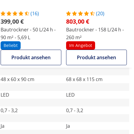
(16)
(20)
399,00 €
803,00 €
Bautrockner - 50 L/24 h -
Bautrockner - 158 L/24 h -
90 m² - 5,69 L
260 m²
Beliebt
Im Angebot
Produkt ansehen
Produkt ansehen
48 x 60 x 90 cm
68 x 68 x 115 cm
LED
LED
0,7 - 3,2
0,7 - 3,2
Ja
Ja