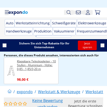
Auto
Werkstatteinrichtung
Schweißgeräte
Elektrowerkzeuge
Handwerkzeuge
Produktion
Vakuumierer
Frequenzumwandl
Sichern Sie sich Top-Rabatte für Ihr
Jetzt
Unternehmen
sparen
Personen, die dieses Produkt ansahen, interessierten sich auch für
Klappbare Teleskopleiter - 10
Stufen - Aluminium - Höhe:
0,85 - 1,85/3,20 m
98,00 €
/
expondo
/
Werkstatt & Werkzeuge
/
Werkstattei
Keine Bewertung
Jetzt die erste
Bewertung schreiben
vorhanden