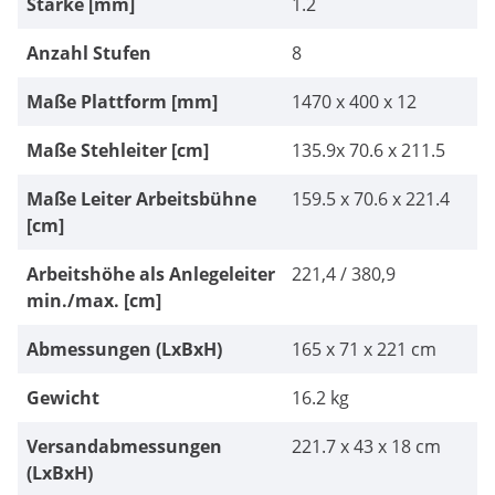
Stärke [mm]
1.2
Anzahl Stufen
8
Maße Plattform [mm]
1470 x 400 x 12
Maße Stehleiter [cm]
135.9x 70.6 x 211.5
Maße Leiter Arbeitsbühne
159.5 x 70.6 x 221.4
[cm]
Arbeitshöhe als Anlegeleiter
221,4 / 380,9
min./max. [cm]
Abmessungen (LxBxH)
165 x 71 x 221 cm
Gewicht
16.2 kg
Versandabmessungen
221.7 x 43 x 18 cm
(LxBxH)